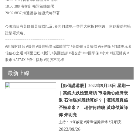
18:56 388 港交所 輪證策略部署
20:02 6837 海通證券 輪證策略部署
今晚節目有黃師傅黃瑋傑以及 瑞信 何啟聰一齊同大家拆解指數、焦點股份的輪
證部署策略。
============================
#新城財經台 #瑞信 #瑞信輪證 #繼續開市 #黃師傅 #黃瑋傑 #薛健鋒 #何啟聰 #瑞
信信心之選 #阿里巴巴 #騰訊 #美團點評 #港交所 #中國平保 #小米 #新冠肺炎 #
股市 #ATMX #恆生指數 #同股不同權
最新上線
【師傅講港股】2022年9月26日 星期一
｜英鎊大跌匯豐麻煩 市場擔心經濟衰
退 石油煤炭股點算好？｜濠賭股真係
否極泰來？｜瑞信何啟聰 黃瑋傑黃師
傅 朱明亮
主持： #何啟聰 #黃瑋傑黃師傅 #朱明亮
2022/09/26