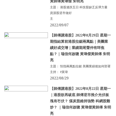
黃師傅黃瑋傑 朱明亮
主題： 港股連跌五日 科技股缺乏反彈力量
資源股逆市做好
主
2022/09/07
【師傅講港股】2022年8月29日 星期一
期指結算前港股拉鋸兩萬點｜美團業
績好成交增｜業績期尾聲仲有咩焦
點？｜瑞信何啟聰 黃瑋傑黃師傅 朱明
亮
主題： 恒指兩萬點拉鋸 美團業績後如何部署
主持： #黃瑋
2022/08/29
【師傅講港股】2022年8月22日 星期一
｜港股欲再破底 師傅逆市推介光伏板
塊有冇伏？ 煤炭股維持強勢 科網股難
炒？ ｜瑞信何啟聰 黃瑋傑黃師傅 朱明
亮