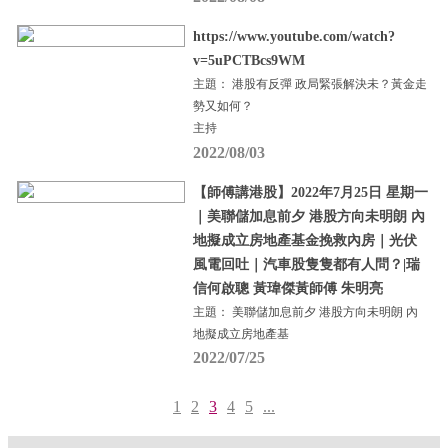
https://www.youtube.com/watch?
v=5uPCTBcs9WM
主題： 港股有反彈 政局緊張解決未？黃金走
勢又如何？
主持
2022/08/03
【師傅講港股】2022年7月25日 星期一
｜美聯儲加息前夕 港股方向未明朗 內
地擬成立房地產基金挽救內房｜光伏
風電回吐｜汽車股隻隻都有人問？|瑞
信何啟聰 黃瑋傑黃師傅 朱明亮
主題： 美聯儲加息前夕 港股方向未明朗 內
地擬成立房地產基
2022/07/25
1
2
3
4
5
...