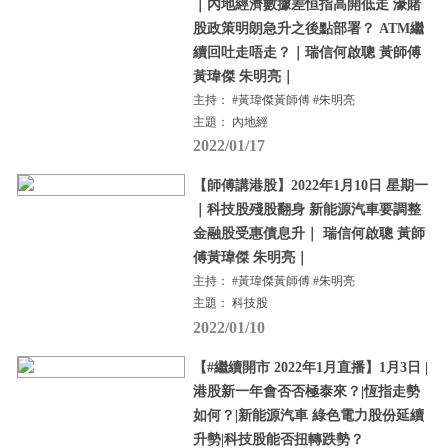
｜內地經濟數據差恒指高開低走 濠賭
股政策明朗急升之後點部署？ ATM繼
續回吐走唔走？｜瑞信何啟聰 黃師傅
黃瑋傑 朱明亮｜
主持： #黃瑋傑黃師傅 #朱明亮
主題： 內地經
2022/01/17
【師傅講港股】2022年1月10日 星期一
｜科技股殘股翻身 新能源汽車要調整
金融股受惠債息升｜ 瑞信何啟聰 黃師
傅黃瑋傑 朱明亮｜
主持： #黃瑋傑黃師傅 #朱明亮
主題： 科技股
2022/01/10
【#繼續開市 2022年1月直播】1月3日 |
港股新一年會否否極泰來？|恆指走勢
如何？|新能源汽車 綠色電力股份延續
升勢|科技股能否扭轉跌勢？