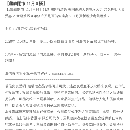
【繼續開市-11月直播】
【#繼續開市-11月直播】11港股開局漂亮 美國總統大選塵埃落定 究竟咩板塊會
受惠？ 新經濟股今年倍升又是否估值過高？11月買新經濟定舊經濟？
主持：#黃瑋傑 #瑞信何啟聰
2020年 11月9日 星期一晚上8:45 黃師傅黃瑋傑 同瑞信 Ivan 幫你詳細解答。
記得Like 新城財經台「財經直播」專頁 以及訂閱「 新城play」啦～～ 一路睇一
路問！
瑞信香港認股證/牛熊證網站： cswarrants.com
=====================================
瑞信免責聲明: 結構性產品價格可升可跌，過往表現並不反映將來表現。在作任
何投資前，投資者應瞭解風險，並諮詢專業顧問。瑞信為結構性產品之流通量
提供者，可能為唯一巿場參與者。本產品並無抵押品。如發行人無力償債或違
約，投資者可能無法收回部份或全部應收款項。
本投資講座不應理解為任何證券、金融產品或服務之買賣建議、邀請、廣告或
勸誘。瑞士信貸(香港)有限公司代表，及其他講者在投資講座會提供的任何資
料或意見只供參考，主辦及贊助機構概不負任何之損失或虧損責任。金融產品