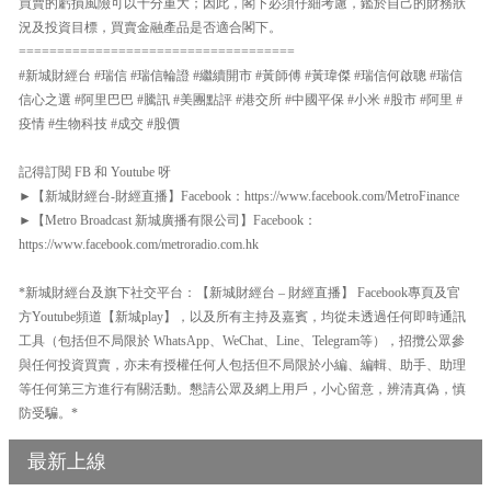
買賣的虧損風險可以十分重大；因此，閣下必須仔細考慮，鑑於自己的財務狀
況及投資目標，買賣金融產品是否適合閣下。
====================================
#新城財經台 #瑞信 #瑞信輪證 #繼續開市 #黃師傅 #黃瑋傑 #瑞信何啟聰 #瑞信
信心之選 #阿里巴巴 #騰訊 #美團點評 #港交所 #中國平保 #小米 #股市 #阿里 #
疫情 #生物科技 #成交 #股價
記得訂閱 FB 和 Youtube 呀
►【新城財經台-財經直播】Facebook：https://www.facebook.com/MetroFinance
►【Metro Broadcast 新城廣播有限公司】Facebook：
https://www.facebook.com/metroradio.com.hk
*新城財經台及旗下社交平台：【新城財經台 – 財經直播】 Facebook專頁及官
方Youtube頻道【新城play】，以及所有主持及嘉賓，均從未透過任何即時通訊
工具（包括但不局限於 WhatsApp、WeChat、Line、Telegram等），招攬公眾參
與任何投資買賣，亦未有授權任何人包括但不局限於小編、編輯、助手、助理
等任何第三方進行有關活動。懇請公眾及網上用戶，小心留意，辨清真偽，慎
防受騙。*
最新上線