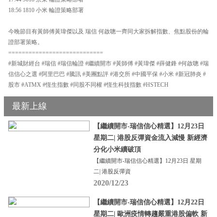
18:56 1810 小米 輪證策略部署
今晚節目有黃師傅黃瑋傑以及 瑞信 何啟聰一齊同大家拆解指數、焦點股份的輪
證部署策略。
============================
#新城財經台 #瑞信 #瑞信輪證 #繼續開市 #黃師傅 #黃瑋傑 #薛健鋒 #何啟聰 #瑞
信信心之選 #阿里巴巴 #騰訊 #美團點評 #港交所 #中國平保 #小米 #新冠肺炎 #
股市 #ATMX #恆生指數 #同股不同權 #恆生科技指數 #HSTECH
最新上線
【繼續開市-瑞信信心精選】12月23日
星期二| 港股反彈資金流入減慢 新經濟
分化小米續破頂
【繼續開市-瑞信信心精選】12月23日 星期
二| 港股反彈資
2020/12/23
【繼續開市-瑞信信心精選】12月22日
星期二| 歐洲疫情轉趨嚴重港股偏軟 新