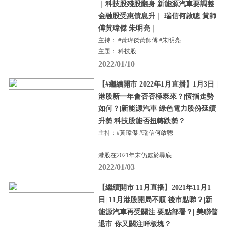
｜科技股殘股翻身 新能源汽車要調整
金融股受惠債息升｜ 瑞信何啟聰 黃師
傅黃瑋傑 朱明亮｜
主持： #黃瑋傑黃師傅 #朱明亮
主題： 科技股
2022/01/10
【#繼續開市 2022年1月直播】1月3日 |
港股新一年會否否極泰來？|恆指走勢
如何？|新能源汽車 綠色電力股份延續
升勢|科技股能否扭轉跌勢？
主持：#黃瑋傑 #瑞信何啟聰
港股在2021年末仍處於尋底
2022/01/03
【繼續開市 11月直播】2021年11月1
日| 11月港股開局不順 後市點睇？|新
能源汽車再受關注 要點部署？| 美聯儲
退市 你又關注咩板塊？