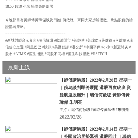
18:56 1810 小米 輪證策略部署
今晚節目有黃師傅黃瑋傑以及 瑞信 何啟聰一齊同大家拆解指數、焦點股份的輪
證部署策略。
============================
#新城財經台 #瑞信 #瑞信輪證 #繼續開市 #黃師傅 #黃瑋傑 #薛健鋒 #何啟聰 #瑞
信信心之選 #阿里巴巴 #騰訊 #美團點評 #港交所 #中國平保 #小米 #新冠肺炎 #
股市 #ATMX #恆生指數 #同股不同權 #恆生科技指數 #HSTECH
最新上線
【師傅講港股】2022年2月28日 星期一
｜俄烏談判即將展開 港股再度破底 資
源航運股飆升｜瑞信何啟聰 黃師傅黃
瑋傑 朱明亮
主持： 瑞信何啟聰 #黃瑋傑黃師傅 #朱明亮
2022/02/28
【師傅講港股】2022年2月14日 星期一
｜外圍政治局勢緊張 港股回吐 ｜瑞信