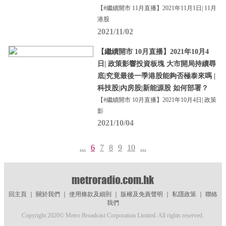
【#繼續開市 11月直播】2021年11月1日| 11月
港股
2021/11/02
【繼續開市 10月直播】2021年10月4
日| 政策影響投資板塊 大市開局持續尋
底|究竟最後一季港股能夠否極泰來嗎 |
科技股|內房股|新能源股 如何部署？
【#繼續開市 10月直播】2021年10月4日| 政策
影
2021/10/04
...
6
7
8
9
10
...
回主頁
｜
關於我們
｜
使用條款及細則
｜
版權及免責聲明
｜
私隱政策
｜
聯絡
我們
Copyright 2020© Metro Broadcast Corporation Limited. All rights reserved.