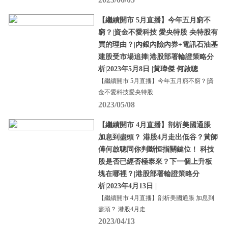
【繼續開市 5月直播】今年五月窮不
窮？|資金不愛科技 愛央特股 央特股有
買的理由？|內銀內險內券+電訊石油基
建股受市場追捧|港股部署輪證策略分
析|2023年5月8日 |黃瑋傑 何啟聰
【繼續開市 5月直播】今年五月窮不窮？|資
金不愛科技愛央特股
2023/05/08
【繼續開市 4月直播】剖析美國通脹
加息到盡頭？ 港股4月走出低谷？黃師
傅何啟聰同你判斷恒指關鍵位！ 科技
股是否已經否極泰來？下一個上升板
塊在哪裡？|港股部署輪證策略分
析|2023年4月13日 |
【繼續開市 4月直播】剖析美國通脹 加息到
盡頭？ 港股4月走
2023/04/13