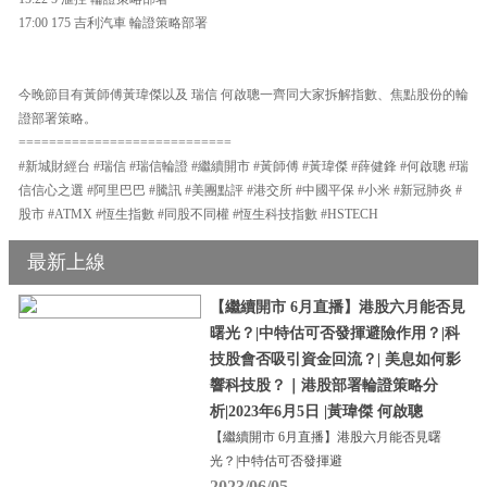
17:00 175 吉利汽車 輪證策略部署
今晚節目有黃師傅黃瑋傑以及 瑞信 何啟聰一齊同大家拆解指數、焦點股份的輪
證部署策略。
============================
#新城財經台 #瑞信 #瑞信輪證 #繼續開市 #黃師傅 #黃瑋傑 #薛健鋒 #何啟聰 #瑞
信信心之選 #阿里巴巴 #騰訊 #美團點評 #港交所 #中國平保 #小米 #新冠肺炎 #
股市 #ATMX #恆生指數 #同股不同權 #恆生科技指數 #HSTECH
最新上線
【繼續開市 6月直播】港股六月能否見
曙光？|中特估可否發揮避險作用？|科
技股會否吸引資金回流？| 美息如何影
響科技股？｜港股部署輪證策略分
析|2023年6月5日 |黃瑋傑 何啟聰
【繼續開市 6月直播】港股六月能否見曙
光？|中特估可否發揮避
2023/06/05