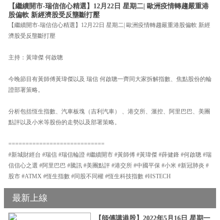
【繼續開市-瑞信信心精選】12月22日 星期二| 歐洲疫情轉趨嚴重港
股偏軟 新經濟股受反壟斷打壓
【繼續開市-瑞信信心精選】12月22日 星期二| 歐洲疫情轉趨嚴重港股偏軟 新經
濟股受反壟斷打壓
主持：黃瑋傑 何啟聰
今晚節目有黃師傅黃瑋傑以及 瑞信 何啟聰一齊同大家拆解指數、焦點股份的輪
證部署策略。
分析包括恆生指數、汽車板塊（吉利汽車） 、港交所、滙控、阿里巴巴、美團
點評以及小米等股份的走勢以及部署策略。
============================
#新城財經台 #瑞信 #瑞信輪證 #繼續開市 #黃師傅 #黃瑋傑 #薛健鋒 #何啟聰 #瑞
信信心之選 #阿里巴巴 #騰訊 #美團點評 #港交所 #中國平保 #小米 #新冠肺炎 #
股市 #ATMX #恆生指數 #同股不同權 #恆生科技指數 #HSTECH
最新上線
【師傅講港股】2022年5月16日 星期一