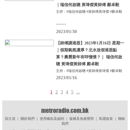
｜瑞信何啟聰 黃瑋傑黃師傅 鄺卓毅
主持：#瑞信何啟聰 #黃師傅黃瑋傑 #鄺卓毅
=====
2023/01/30
【師傅講港股】2023年1月16日 星期一
｜假期氣氛濃厚？北水放假港股點
算？農曆新年有咩憧憬？｜ 瑞信何啟
聰 黃瑋傑黃師傅 鄺卓毅
主持：#瑞信何啟聰 #黃師傅黃瑋傑 #鄺卓毅
2023/01/16
1
2
3
4
5
...
回主頁
｜
關於我們
｜
使用條款及細則
｜
版權及免責聲明
｜
私隱政策
｜
聯絡
我們