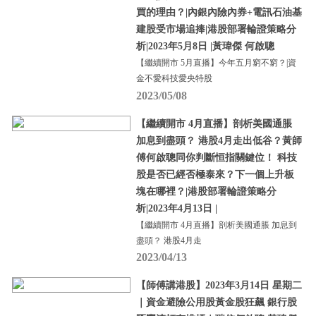
買的理由？|內銀內險內券+電訊石油基
建股受市場追捧|港股部署輪證策略分
析|2023年5月8日 |黃瑋傑 何啟聰
【繼續開市 5月直播】今年五月窮不窮？|資
金不愛科技愛央特股
2023/05/08
【繼續開市 4月直播】剖析美國通脹
加息到盡頭？ 港股4月走出低谷？黃師
傅何啟聰同你判斷恒指關鍵位！ 科技
股是否已經否極泰來？下一個上升板
塊在哪裡？|港股部署輪證策略分
析|2023年4月13日 |
【繼續開市 4月直播】剖析美國通脹 加息到
盡頭？ 港股4月走
2023/04/13
【師傅講港股】2023年3月14日 星期二
｜資金避險公用股黃金股狂飆 銀行股