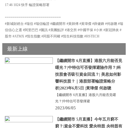
17:46 1024 快手 輪證策略部署
============================
#新城財經台 #瑞信 #瑞信輪證 #繼續開市 #黃師傅 #黃瑋傑 #薛健鋒 #何啟聰 #瑞
信信心之選 #阿里巴巴 #騰訊 #美團點評 #港交所 #中國平保 #小米 #新冠肺炎 #
股市 #ATMX #恆生指數 #同股不同權 #恆生科技指數 #HSTECH
最新上線
【繼續開市 6月直播】港股六月能否見
曙光？|中特估可否發揮避險作用？|科
技股會否吸引資金回流？| 美息如何影
響科技股？｜港股部署輪證策略分
析|2023年6月5日 |黃瑋傑 何啟聰
【繼續開市 6月直播】港股六月能否見曙
光？|中特估可否發揮避
2023/06/05
【繼續開市 5月直播】今年五月窮不
窮？|資金不愛科技 愛央特股 央特股有