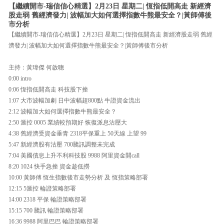
【繼續開市-瑞信信心精選】2月23日 星期二| 恆指低開高走 新經濟
股走弱 舊經濟發力| 波幅加大如何選擇指數牛熊最安全？|黃師傅後
市分析
【繼續開市-瑞信信心精選】2月23日 星期二| 恆指低開高走 新經濟股走弱 舊經
濟發力| 波幅加大如何選擇指數牛熊最安全？|黃師傅後市分析
主持：黃瑋傑 何啟聰
0:00 intro
0:06 恆指低開高走 科技股下挫
1:07 大市波幅加劇 日中波幅超800點 牛證資金流出
2:12 波幅加大如何選擇指數牛熊最安全？
2:50 滙控 0005 業績較預期好 恢復派息沽壓大
4:38 舊經濟受資金垂青 2318平保重上 50天線 上望 99
5:47 新經濟股有沽壓 700騰訊調整未完成
7:04 美國債息上升不利科技股 9988 阿里資金開call
8:20 1024 快手急挫 資金趁低撈
10:00 黃師傅 恆生指數後市走勢分析 及 恆指策略部署
12:15 5滙控 輪證策略部署
14:00 2318 平保 輪證策略部署
15:15 700 騰訊 輪證策略部署
16:36 9988 阿里巴巴 輪證策略部署