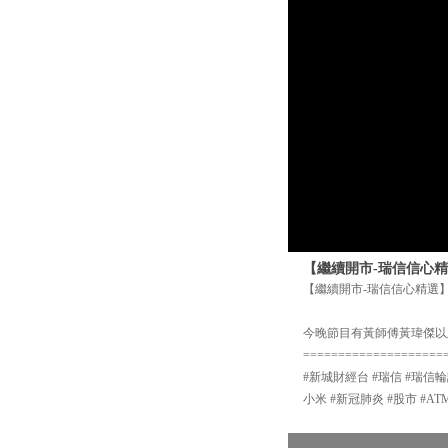
【繼續開市-瑞信信心精選
【繼續開市-瑞信信心精選】6
今晚節目有黃師傅黃瑋傑以
====================
#新城財經台 #瑞信 #瑞信輪
小米 #新冠肺炎 #股市 #AT