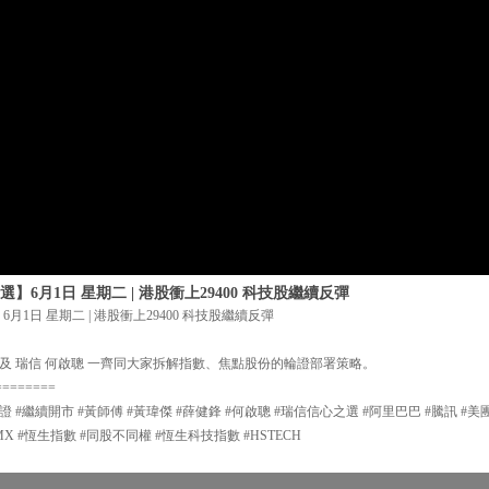
】6月1日 星期二 | 港股衝上29400 科技股繼續反彈
月1日 星期二 | 港股衝上29400 科技股繼續反彈
及 瑞信 何啟聰 一齊同大家拆解指數、焦點股份的輪證部署策略。
========
證 #繼續開市 #黃師傅 #黃瑋傑 #薛健鋒 #何啟聰 #瑞信信心之選 #阿里巴巴 #騰訊 #美
MX #恆生指數 #同股不同權 #恆生科技指數 #HSTECH