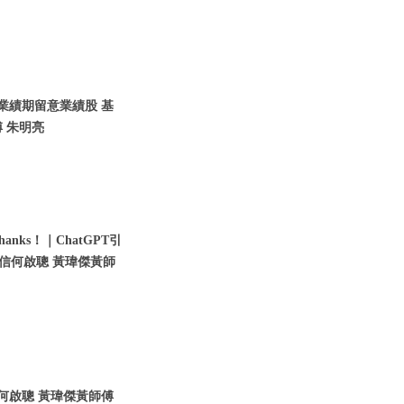
入業績期留意業績股 基
 朱明亮
nks！｜ChatGPT引
瑞信何啟聰 黃瑋傑黃師
信何啟聰 黃瑋傑黃師傅