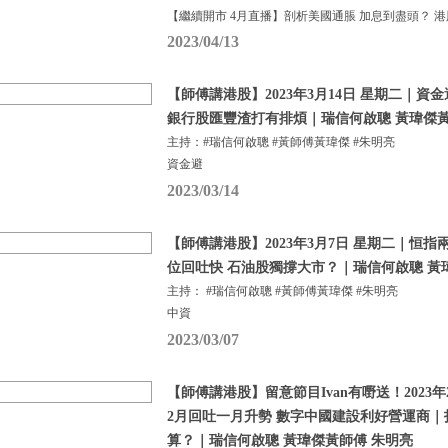
【繼續開市 4月直播】剖析美國通脹 加息到盡頭？ 港
2023/04/13
【師傅講港股】2023年3月14日 星期二｜
銀行股匯豐渣打有排煩｜瑞信何啟聰 黃瑋傑黃
主持：#瑞信何啟聰 #黃師傅黃瑋傑 #朱明亮
資金避
2023/03/14
【師傅講港股】2023年3月7日 星期二｜恒指
位回吐快 石油股獨撐大市？｜瑞信何啟聰 黃
主持： #瑞信何啟聰 #黃師傅黃瑋傑 #朱明亮
中資
2023/03/07
【師傅講港股】留意節目Ivan有嘢送！2023年
2月回吐一月升勢 數字中國建設利好營運商
算？｜瑞信何啟聰 黃瑋傑黃師傅 朱明亮