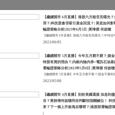
【繼續開市 6月直播】港股六月能否見曙光？
用？|科技股會否吸引資金回流？| 美息如何
輪證策略分析|2023年6月5日 |黃瑋傑 何啟聰
【繼續開市 6月直播】港股六月能否見曙光？|中特估
2023/06/05
【繼續開市 5月直播】今年五月窮不窮？|資金
特股有買的理由？|內銀內險內券+電訊石油基
署輪證策略分析|2023年5月8日 |黃瑋傑 何啟聰
【繼續開市 5月直播】今年五月窮不窮？|資金不愛科
2023/05/08
【繼續開市 4月直播】剖析美國通脹 加息到盡
谷？黃師傅何啟聰同你判斷恒指關鍵位！ 科
來？下一個上升板塊在哪裡？|港股部署輪證策略分
|