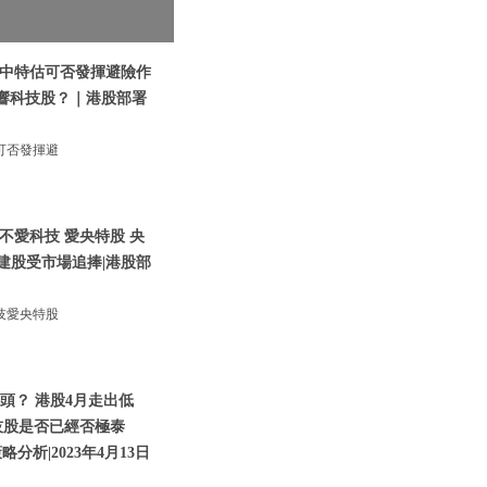
|中特估可否發揮避險作
影響科技股？｜港股部署
可否發揮避
不愛科技 愛央特股 央
建股受市場追捧|港股部
技愛央特股
頭？ 港股4月走出低
技股是否已經否極泰
析|2023年4月13日