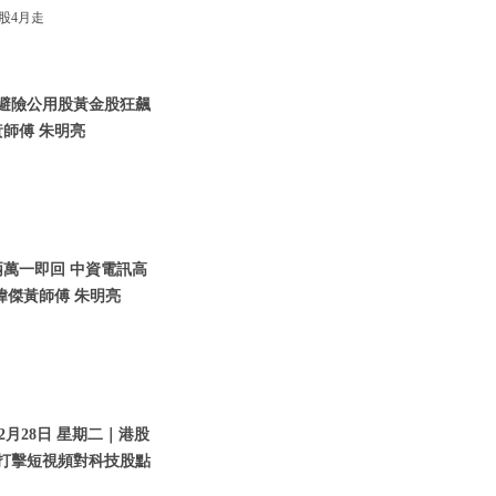
股4月走
資金避險公用股黃金股狂飆
師傅 朱明亮
兩萬一即回 中資電訊高
瑋傑黃師傅 朱明亮
2月28日 星期二｜港股
｜打擊短視頻對科技股點