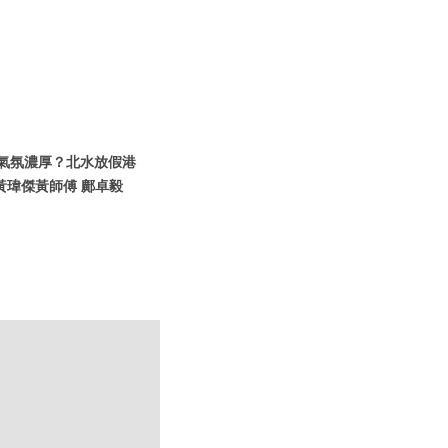
假期氣氛濃厚？北水放假港
黃瑋傑黃師傅 鄺卓毅