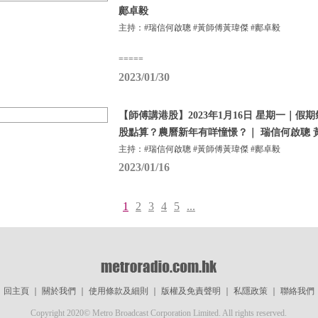
鄺卓毅
主持：#瑞信何啟聰 #黃師傅黃瑋傑 #鄺卓毅
=====
2023/01/30
【師傅講港股】2023年1月16日 星期一｜
股點算？農曆新年有咩憧憬？｜ 瑞信何啟聰 
主持：#瑞信何啟聰 #黃師傅黃瑋傑 #鄺卓毅
2023/01/16
1
2
3
4
5
...
回主頁
｜
關於我們
｜
使用條款及細則
｜
版權及免責聲明
｜
私隱政策
｜
聯絡我們
Copyright 2020© Metro Broadcast Corporation Limited. All rights reserved.