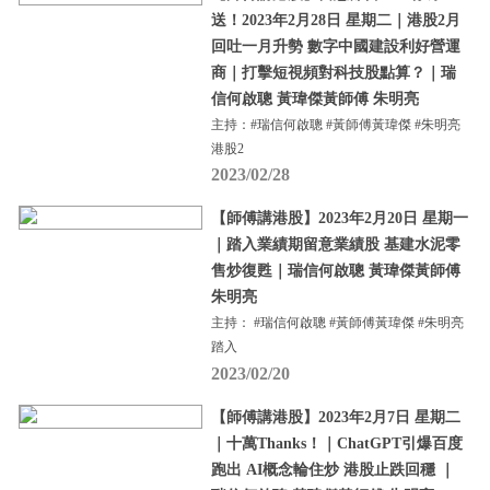
送！2023年2月28日 星期二｜港股2月
回吐一月升勢 數字中國建設利好營運
商｜打擊短視頻對科技股點算？｜瑞
信何啟聰 黃瑋傑黃師傅 朱明亮
主持：#瑞信何啟聰 #黃師傅黃瑋傑 #朱明亮
港股2
2023/02/28
【師傅講港股】2023年2月20日 星期一
｜踏入業績期留意業績股 基建水泥零
售炒復甦｜瑞信何啟聰 黃瑋傑黃師傅
朱明亮
主持： #瑞信何啟聰 #黃師傅黃瑋傑 #朱明亮
踏入
2023/02/20
【師傅講港股】2023年2月7日 星期二
｜十萬Thanks！｜ChatGPT引爆百度
跑出 AI概念輪住炒 港股止跌回穩 ｜