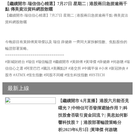
【繼續開市-瑞信信心精選】7月27日 星期二 | 港股兩日急搓逾兩千
點 傳美資沽貨科網股散曬
【繼續開市-瑞信信心精選】7月27日 星期二 | 港股兩日急搓逾兩千點 傳美資沽
貨科網股散曬
今晚節目有黃師傅黃瑋傑以及 瑞信 薛健鋒 一齊同大家拆解指數、焦點股份的
輪證部署策略。
============================
#新城財經台 #瑞信 #瑞信輪證 #繼續開市 #黃師傅 #黃瑋傑 #薛健鋒 #何啟聰 #瑞
信信心之選 #阿里巴巴 #騰訊 #美團點評 #港交所 #中國平保 #小米 #新冠肺炎 #
股市 #ATMX #恆生指數 #同股不同權 #恆生科技指數 #HSTECH
最新上線
【繼續開市 6月直播】港股六月能否見
曙光？|中特估可否發揮避險作用？|科
技股會否吸引資金回流？| 美息如何影
響科技股？｜港股部署輪證策略分
析|2023年6月5日 |黃瑋傑 何啟聰