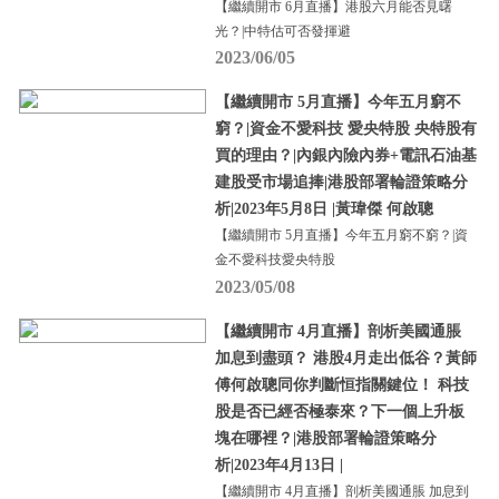
【繼續開市 6月直播】港股六月能否見曙
光？|中特估可否發揮避
2023/06/05
【繼續開市 5月直播】今年五月窮不
窮？|資金不愛科技 愛央特股 央特股有
買的理由？|內銀內險內券+電訊石油基
建股受市場追捧|港股部署輪證策略分
析|2023年5月8日 |黃瑋傑 何啟聰
【繼續開市 5月直播】今年五月窮不窮？|資
金不愛科技愛央特股
2023/05/08
【繼續開市 4月直播】剖析美國通脹
加息到盡頭？ 港股4月走出低谷？黃師
傅何啟聰同你判斷恒指關鍵位！ 科技
股是否已經否極泰來？下一個上升板
塊在哪裡？|港股部署輪證策略分
析|2023年4月13日 |
【繼續開市 4月直播】剖析美國通脹 加息到