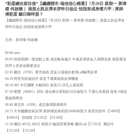
*彩蛋總在節目後*【繼續開市-瑞信信心精選】7月28日 星期一 黃瑋
傑 何啟聰｜ 港股止跌反彈未穿昨日低位 恒指形成身懷六甲 | 黃師
傅彩蛋 聽日睇咩股？
【繼續開市-瑞信信心精選】7月28日 星期一 黃瑋傑 何啟聰｜ 港股止跌反彈未
穿昨日低位 恒指形成身懷六甲
主持：黃瑋傑 何啟聰
00:00 intro
00:05 恒指高開一度波動上落 成交略為減少 午後反彈資金入場開淡倉 港股通深
圳早上見資金顯著流出
02:45 騰訊（0700）尾市抽高 資金入場做好倉買call輪博反彈
04:26 阿里先跌後回升 留意下週業績前反彈機會
06:18 981 中芯國際 大幅回吐 留意25-28元上落區間
07:30 匯豐（00005）回吐 過去兩日受制於20天線阻力 下週公布業績 留意 #瑞信
業績期專頁
08:40 港交所（0388）成交激增股價倒升
10:15 大市醞釀技術反彈 黃師傅認為恒指26000有阻力 留意恒指牛【54809】
【64654】 恒指熊【51181】【51184】
11:58 騰訊 465元 480元 有阻力 輪證部署策略 騰訊call【17503】 騰訊牛
【51138】【51139】