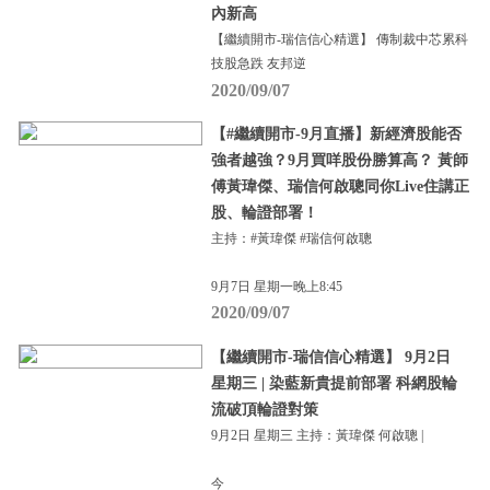
內新高
【繼續開市-瑞信信心精選】 傳制裁中芯累科
技股急跌 友邦逆
2020/09/07
【#繼續開市-9月直播】新經濟股能否
強者越強？9月買咩股份勝算高？ 黃師
傅黃瑋傑、瑞信何啟聰同你Live住講正
股、輪證部署！
主持：#黃瑋傑 #瑞信何啟聰
9月7日 星期一晚上8:45
2020/09/07
【繼續開市-瑞信信心精選】 9月2日
星期三 | 染藍新貴提前部署 科網股輪
流破頂輪證對策
9月2日 星期三 主持：黃瑋傑 何啟聰 |
今