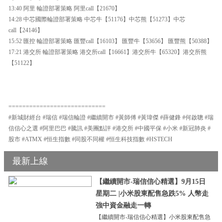
13:40 阿里 輪證部署策略 阿里call【21670】
14:28 中芯國際輪證部署策略 中芯牛【51176】中芯熊【51273】中芯
call【24146】
15:52 匯控 輪證部署策略 匯豐call【16103】 匯豐牛【53656】 匯豐熊【50388】
17:21 港交所 輪證部署策略 港交所call【16661】港交所牛【65320】港交所熊
【51122】
============================
#新城財經台 #瑞信 #瑞信輪證 #繼續開市 #黃師傅 #黃瑋傑 #薛健鋒 #何啟聰 #瑞
信信心之選 #阿里巴巴 #騰訊 #美團點評 #港交所 #中國平保 #小米 #新冠肺炎 #
股市 #ATMX #恒生指數 #同股不同權 #恒生科技指數 #HSTECH
最新上線
【繼續開市-瑞信信心精選】9月15日
星期二 |小米股東配售急跌5% 人幣走
強中資金融走一轉
【繼續開市-瑞信信心精選】小米股東配售急