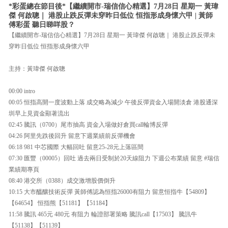
*彩蛋總在節目後*【繼續開市-瑞信信心精選】7月28日 星期一 黃瑋
傑 何啟聰｜ 港股止跌反彈未穿昨日低位 恒指形成身懷六甲 | 黃師
傅彩蛋 聽日睇咩股？
【繼續開市-瑞信信心精選】7月28日 星期一 黃瑋傑 何啟聰｜ 港股止跌反彈未
穿昨日低位 恒指形成身懷六甲
主持：黃瑋傑 何啟聰
00:00 intro
00:05 恒指高開一度波動上落 成交略為減少 午後反彈資金入場開淡倉 港股通深
圳早上見資金顯著流出
02:45 騰訊（0700）尾市抽高 資金入場做好倉買call輪博反彈
04:26 阿里先跌後回升 留意下週業績前反彈機會
06:18 981 中芯國際 大幅回吐 留意25-28元上落區間
07:30 匯豐（00005）回吐 過去兩日受制於20天線阻力 下週公布業績 留意 #瑞信
業績期專頁
08:40 港交所（0388）成交激增股價倒升
10:15 大市醞釀技術反彈 黃師傅認為恒指26000有阻力 留意恒指牛【54809】
【64654】 恒指熊【51181】【51184】
11:58 騰訊 465元 480元 有阻力 輪證部署策略 騰訊call【17503】 騰訊牛
【51138】【51139】