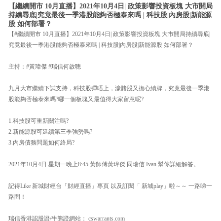
【繼續開市 10月直播】2021年10月4日| 政策影響投資板塊 大市開局
持續尋底|究竟最後一季港股能夠否極泰來嗎 | 科技股|內房股|新能源
股 如何部署？
【#繼續開市 10月直播】2021年10月4日| 政策影響投資板塊 大市開局持續尋底|
究竟最後一季港股能夠否極泰來嗎 | 科技股|內房股|新能源股 如何部署？
主持：#黃瑋傑 #瑞信何啟聰
九月大市繼續下試支持，科技股彈唔上，濠賭股又擔心續牌，究竟最後一季港
股能夠否極泰來嗎?哪一個板塊又最值得大家留意呢?
1.科技股可重新關注嗎?
2.新能源股可延續第三季強勢嗎?
3.內房債務問題如何終局?
2021年10月4日 星期一晚上8:45 黃師傅黃瑋傑 同瑞信 Ivan 幫你詳細解答。
記得Like 新城財經台「財經直播」專頁 以及訂閱「 新城play」啦～～ 一路睇一
路問！
瑞信香港認股證/牛熊證網站： cswarrants.com