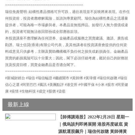
=====================================
瑞信免責聲明: 結構性產品價格可升可跌，過往表現並不反映將來表現。在作任
何投資前，投資者應瞭解風險，並諮詢專業顧問。瑞信為結構性產品之流通量
提供者，可能為唯一巿場參與者。本產品並無抵押品。如發行人無力償債或違
約，投資者可能無法收回部份或全部應收款項。
本投資講座不應理解為任何證券、金融產品或服務之買賣建議、邀請、廣告或
勸誘。瑞士信貸(香港)有限公司代表，及其他講者在投資講座會提供的任何資
料或意見只供參考，主辦及贊助機構概不負任何之損失或虧損責任。金融產品
買賣的虧損風險可以十分重大；因此，閣下必須仔細考慮，鑑於自己的財務狀
況及投資目標，買賣金融產品是否適合閣下。
====================================
#新城財經台 #瑞信 #瑞信輪證 #繼續開市 #黃師傅 #黃瑋傑 #瑞信何啟聰 #瑞信
信心之選 #阿里巴巴 #騰訊 #美團點評 #港交所 #中國平保 #小米 #股市 #阿里健
康 #疫情 #生物科技 #成交 #股價 #染藍
最新上線
【師傅講港股】2022年2月28日 星期一
｜俄烏談判即將展開 港股再度破底 資
源航運股飆升｜瑞信何啟聰 黃師傅黃