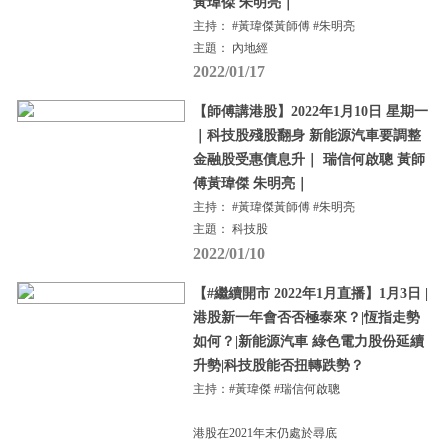
黃瑋傑 朱明亮｜
主持： #黃瑋傑黃師傅 #朱明亮
主題： 內地經
2022/01/17
【師傅講港股】2022年1月10日 星期一
｜科技股殘股翻身 新能源汽車要調整
金融股受惠債息升｜ 瑞信何啟聰 黃師
傅黃瑋傑 朱明亮｜
主持： #黃瑋傑黃師傅 #朱明亮
主題： 科技股
2022/01/10
【#繼續開市 2022年1月直播】1月3日 |
港股新一年會否否極泰來？|恆指走勢
如何？|新能源汽車 綠色電力股份延續
升勢|科技股能否扭轉跌勢？
主持：#黃瑋傑 #瑞信何啟聰
港股在2021年末仍處於尋底