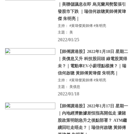
｜美聯儲議息在即 烏克蘭局勢緊張引
發股市下跌 ｜瑞信何啟聰黃師傅黃瑋
傑 朱明亮｜
主持： #黃瑋傑黃師傅 #朱明亮
主題： 美
2022/01/25
【師傅講港股】2022年1月18日 星期二
｜美債息又升 科技股回頭 綠電股買得
未？｜電動車EV小蔚理點樣揀？｜瑞
信何啟聰 黃師傅黃瑋傑 朱明亮｜
主持： #黃瑋傑黃師傅 #朱明亮
主題： 美債息
2022/01/18
【師傅講港股】2022年1月17日 星期一
｜內地經濟數據差恒指高開低走 濠賭
股政策明朗急升之後點部署？ ATM繼
續回吐走唔走？｜瑞信何啟聰 黃師傅