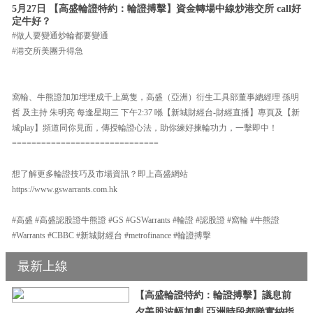
5月27日 【高盛輪證特約：輪證搏擊】資金轉場中線炒港交所 call好
定牛好？
#做人要變通炒輪都要變通
#港交所美團升得急
窩輪、牛熊證加加埋埋成千上萬隻，高盛（亞洲）衍生工具部董事總經理 孫明
哲 及主持 朱明亮 每逢星期三 下午2:37 喺【新城財經台-財經直播】專頁及【新
城play】頻道同你見面，傳授輪證心法，助你練好揀輪功力，一擊即中！
==============================
想了解更多輪證技巧及市場資訊？即上高盛網站
https://www.gswarrants.com.hk
#高盛 #高盛認股證牛熊證 #GS #GSWarrants #輪證 #認股證 #窩輪 #牛熊證
#Warrants #CBBC #新城財經台 #metrofinance #輪證搏擊
最新上線
【高盛輪證特約：輪證搏擊】議息前
夕美股波幅加劇 亞洲時段都睇實納指