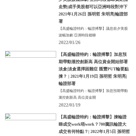
走勢|成手美股都可以亞洲時段對沖下
2021年1月26日 孫明哲 朱明亮|輪證部
署
【高盛輪證特約：輪證搏擊】議息前夕美股
波幅加劇 亞洲時段都睇
2022/01/26
【高盛輪證特約：輪證搏擊】加息預
期帶動滙控創新高 高位資金開始部署
淡倉|淡倉選擇困難症 匯豐PUT輪要點
揀？ | 2021年1月19日 孫明哲 朱明亮|
輪證部署
【高盛輪證特約：輪證搏擊】加息預期帶動
滙控創新高 高位資金開
2022/01/19
【高盛輪證特約：輪證搏擊】揀輪證
睇成交work唔work？700騰訊輪證大
成交有何特點？| 2022年1月5日 孫明哲