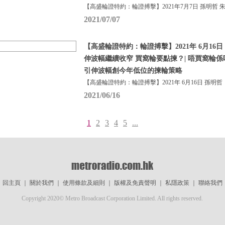
【高盛輪證特約：輪證搏擊】2021年7月7日 孫明哲 
2021/07/07
【高盛輪證特約：輪證搏擊】2021年 6月16日
伸波幅繼續收窄 買窩輪要點揀？| 唔買窩輪係
引伸波幅創今年低位的揀輪策略
【高盛輪證特約：輪證搏擊】2021年 6月16日 孫明哲
2021/06/16
1
2
3
4
5
...
回主頁
｜
關於我們
｜
使用條款及細則
｜
版權及免責聲明
｜
私隱政策
｜
聯絡我們
Copyright 2020© Metro Broadcast Corporation Limited. All rights reserved.