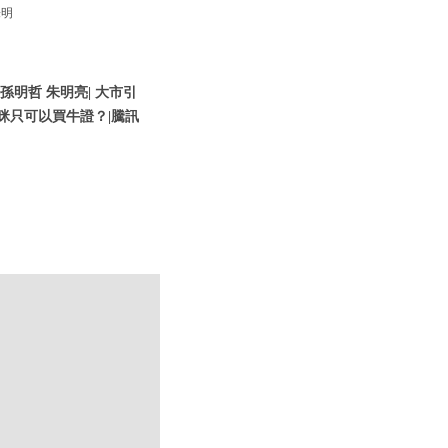
朱明
 孫明哲 朱明亮| 大市引
咪只可以買牛證？|騰訊