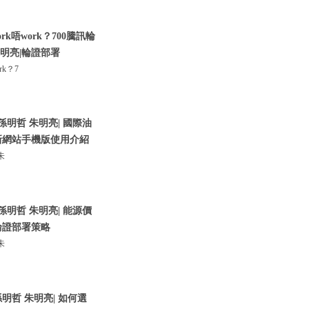
唔work？700騰訊輪
朱明亮|輪證部署
k？7
孫明哲 朱明亮| 國際油
盛新網站手機版使用介紹
朱
孫明哲 朱明亮| 能源價
輪證部署策略
朱
明哲 朱明亮| 如何選