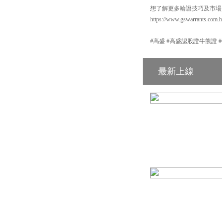
想了解更多輪證技巧及市場
https://www.gswarrants.com.
#高盛 #高盛認股證牛熊證 #GS #
最新上線