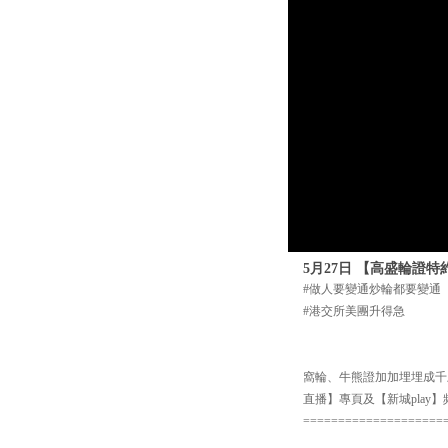
5月27日 【高盛輪證特
#做人要變通炒輪都要變通
#港交所美團升得急
窩輪、牛熊證加加埋埋成千上
直播】專頁及【新城pla
====================