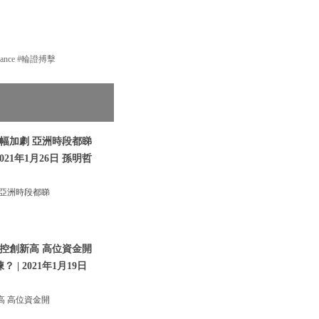
nance #輪證搏擊
幅加劇 亞洲時段都睇
21年1月26日 孫明哲
亞洲時段都睇
控創新高 高位資金開
| 2021年1月19日
 高位資金開