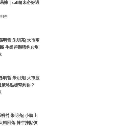
揀｜call輪未必好過
朱明亮
孫明哲 朱明亮| 大市兩
團 牛證得翻唔夠10隻|
朱
孫明哲 朱明亮| 大市波
證策略點樣幫到你？
朱
明哲 朱明亮| 小鵬上
大幅回落 揀牛揀貼價