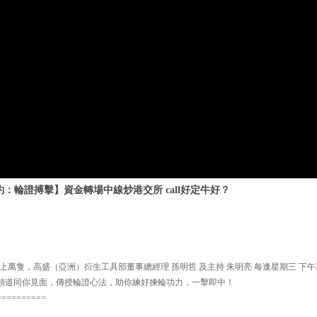
約：輪證搏擊】資金轉場中線炒港交所 call好定牛好？
萬隻，高盛（亞洲）衍生工具部董事總經理 孫明哲 及主持 朱明亮 每逢星期三 下午2:
y】頻道同你見面，傳授輪證心法，助你練好揀輪功力，一擊即中！
==========