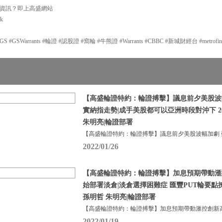
資訊？即上高盛網站
hk
GSWarrants #輪證 #認股證 #窩輪 #牛熊證 #Warrants #CBBC #新城財經台 #metrofi
【高盛輪證特約：輪證搏擊】議息前夕美股波
實納指走勢|成手美股都可以亞洲時段對沖下 20
朱明亮|輪證部署
【高盛輪證特約：輪證搏擊】議息前夕美股波幅加劇 
2022/01/26
【高盛輪證特約：輪證搏擊】加息預期帶動滙
始部署淡倉|淡倉選擇困難症 匯豐PUT輪要點揀？ 
孫明哲 朱明亮|輪證部署
【高盛輪證特約：輪證搏擊】加息預期帶動滙控創新高
2022/01/19