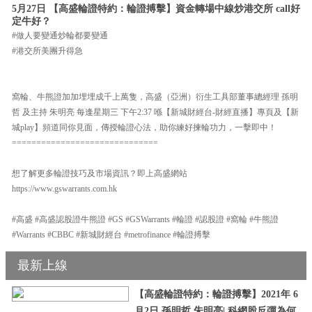
5月27日 【高盛輪證特約：輪證搏擊】資金轉場中線炒港交所 call好
定牛好？
#做人要變通炒輪都要變通
#港交所美團升得急
窩輪、牛熊證加加埋埋成千上萬隻，高盛（亞洲）衍生工具部董事總經理 孫明
哲 及主持 朱明亮 每逢星期三 下午2:37 喺【新城財經台-財經直播】專頁及【新
城play】頻道同你見面，傳授輪證心法，助你練好揀輪功力，一擊即中！
==============================
想了解更多輪證技巧及市場資訊？即上高盛網站
https://www.gswarrants.com.hk
#高盛 #高盛認股證牛熊證 #GS #GSWarrants #輪證 #認股證 #窩輪 #牛熊證
#Warrants #CBBC #新城財經台 #metrofinance #輪證搏擊
最新上線
【高盛輪證特約：輪證搏擊】2021年 6
月2日 孫明哲 朱明亮| 科網股反彈為何