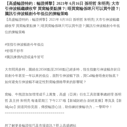
【高盛輪證特約：輪證搏擊】2021年 6月16日 孫明哲 朱明亮| 大市
引伸波幅繼續收窄 買窩輪要點揀？| 唔買窩輪係咪只可以買牛證？|
騰訊引伸波幅創今年低位的揀輪策略
【高盛輪證特約：輪證搏擊】2021年 6月16日 孫明哲 朱明亮| 大市引伸波幅繼
續收窄 買窩輪要點揀？| 唔買窩輪係咪只可以買牛證？|騰訊引伸波幅創今年低
位的揀輪策略
#恆指引伸波幅創今年低位
#炒股不炒市
#騰訊揀價內證或遠牛皆可
大市悶局多時，圍繞在28500點至29500點已經多時，恆生指數引伸波幅亦於日
前創今年甚至一年以來的低位，面對引伸波幅下跌，買Call輪會唔會好蝕底？
如何避免引伸波幅不確定性對窩輪價格帶來的影響呢？
窩輪、牛熊證加加埋埋成千上萬隻，高盛（亞洲）衍生工具部董事總經理 孫明
哲 及主持 朱明亮 每逢星期三 下午2:37 喺【新城財經台-財經直播】專頁及【新
城play】頻道同你見面，傳授輪證心法，助你練好揀輪功力，一擊即中！
==============================
想了解更多輪證技巧及市場資訊？即上高盛網站