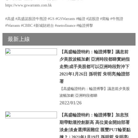
https://www.gswarrants.com.hk
#高盛 #高盛認股證牛熊證 #GS #GSWarrants #輪證 #認股證 #窩輪 #牛熊證
#Warrants #CBBC #新城財經台 #metrofinance #輪證搏擊
最新上線
【高盛輪證特約：輪證搏擊】議息前
夕美股波幅加劇 亞洲時段都睇實納指
走勢|成手美股都可以亞洲時段對沖下
2021年1月26日 孫明哲 朱明亮|輪證部
署
【高盛輪證特約：輪證搏擊】議息前夕美股
波幅加劇 亞洲時段都睇
2022/01/26
【高盛輪證特約：輪證搏擊】加息預
期帶動滙控創新高 高位資金開始部署
淡倉|淡倉選擇困難症 匯豐PUT輪要點
揀？ | 2021年1月19日 孫明哲 朱明亮|