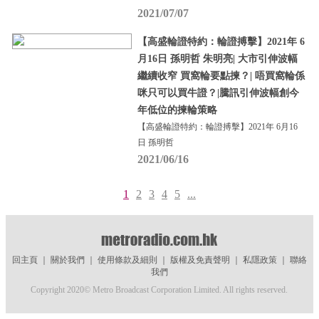
2021/07/07
【高盛輪證特約：輪證搏擊】2021年 6
月16日 孫明哲 朱明亮| 大市引伸波幅
繼續收窄 買窩輪要點揀？| 唔買窩輪係
咪只可以買牛證？|騰訊引伸波幅創今
年低位的揀輪策略
【高盛輪證特約：輪證搏擊】2021年 6月16
日 孫明哲
2021/06/16
1
2
3
4
5
...
回主頁
｜
關於我們
｜
使用條款及細則
｜
版權及免責聲明
｜
私隱政策
｜
聯絡
我們
Copyright 2020© Metro Broadcast Corporation Limited. All rights reserved.