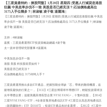
【三星資產特約：揀股問盤】1月20日 星期四 |受惠人行減貸息港股
狂飆 中美息率步伐不一致 美股是否已經見頂？|石油價格處高位
3175入手位幾多？| 林淑敏 凌子敬 湯麗鴻 |
【三星資產特約：揀股問盤】1月20日 星期四 |受惠人行減貸息港股狂飆 中美息
率步伐不一致 美股是否已經見頂？|石油價格處高位 3175入手位幾多？| 林淑敏
凌子敬 湯麗鴻 |
主持：#林淑敏
嘉賓：三星資產運用ETF投資策略副總裁 #凌子敬
太一資本管理研究部董事 #湯麗鴻
中美加息步伐不一致
港股 美股 科技股前景如何？
美股是否已經見頂？
石油價格處高位 3175何時入手？
三星資產運用推出多款ETF產品，把握預期全球缺「芯」帶來的難得機遇，追
蹤增長最快的行業之一，【3132】#三星彭博環球半導體ETF，輕鬆投資環球頂
尖半導體企業；追蹤美國具增長型企業 NYSE FANG+，十隻科技股，【2814】
三星NYSE FANG+ETF；#全港首隻房地產信託ETF #三星亞太高息房地產信託
（新西蘭除外）ETF【03187】；投資ETF產品有好多選擇， 【2812】 #三星中