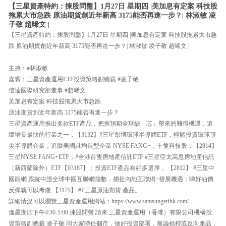
【三星資產特約：揀股問盤】1月27日 星期四 |美加息有定案 科技股
拖累大市急跌 原油期貨創近年新高 3175能否再進一步？| 林淑敏 凌
子敬 趙晞文 |
【三星資產特約：揀股問盤】1月27日 星期四 |美加息有定案 科技股拖累大市急
跌 原油期貨創近年新高 3175能否再進一步？| 林淑敏 凌子敬 趙晞文 |
主持：#林淑敏
嘉賓：三星資產運用ETF投資策略副總裁 #凌子敬
信達國際研究部董事 #趙晞文
美加息有定案 科技股拖累大市急跌
原油期貨創近年新高 3175能否再進一步？
三星資產運用推出多款ETF產品，把握預期全球缺「芯」帶來的難得機遇，追
蹤增長最快的行業之一，【3132】#三星彭博環球半導體ETF，輕鬆投資環球頂
尖半導體企業；追蹤美國具增長型企業 NYSE FANG+，十隻科技股，【2814】
三星NYSE FANG+ETF；#全港首隻房地產信託ETF #三星亞太高息房地產信託
（新西蘭除外）ETF【03187】；投資ETF產品有好多選擇， 【2812】 #三星中
國龍網 跟蹤中證全球中國互聯網指數，捕捉內地互聯網+發展機遇；睇好油價
反彈就可以考慮 【3175】 #F三星原油期貨 產品。
詳細情況可以瀏覽三星資產運用網站：https://www.samsungetfhk.com/
逢星期四下午4:30-5:00 揀股問盤 請來 三星資產運用（香港）有限公司機構投
資策略副總裁 凌子敬 同大家睇住個市，做好投資部署，無論槓桿或反向產品，