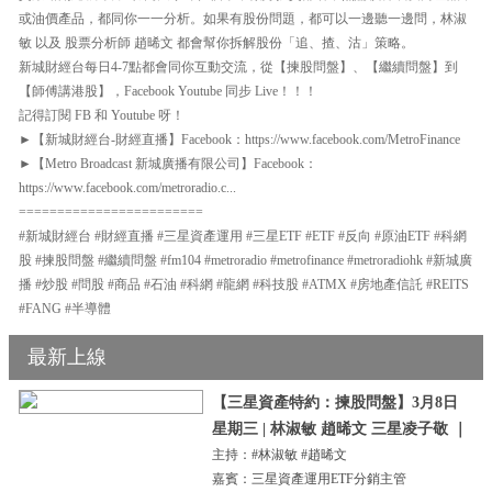
或油價產品，都同你一一分析。如果有股份問題，都可以一邊聽一邊問，林淑
敏 以及 股票分析師 趙晞文 都會幫你拆解股份「追、揸、沽」策略。
新城財經台每日4-7點都會同你互動交流，從【揀股問盤】、【繼續問盤】到
【師傅講港股】，Facebook Youtube 同步 Live！！！
記得訂閱 FB 和 Youtube 呀！
►【新城財經台-財經直播】Facebook：https://www.facebook.com/MetroFinance
►【Metro Broadcast 新城廣播有限公司】Facebook：
https://www.facebook.com/metroradio.c...
========================
#新城財經台 #財經直播 #三星資產運用 #三星ETF #ETF #反向 #原油ETF #科網
股 #揀股問盤 #繼續問盤 #fm104 #metroradio #metrofinance #metroradiohk #新城廣
播 #炒股 #問股 #商品 #石油 #科網 #龍網 #科技股 #ATMX #房地產信託 #REITS
#FANG #半導體
最新上線
【三星資產特約：揀股問盤】3月8日
星期三 | 林淑敏 趙晞文 三星凌子敬 ｜
主持：#林淑敏 #趙晞文
嘉賓：三星資產運用ETF分銷主管