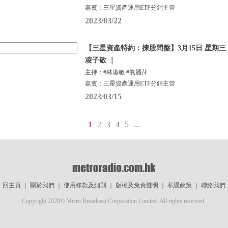
嘉賓：三星資產運用ETF分銷主管
2023/03/22
【三星資產特約：揀股問盤】3月15日 星期三 |
凌子敬 ｜
主持：#林淑敏 #熊麗萍
嘉賓：三星資產運用ETF分銷主管
2023/03/15
1
2
3
4
5
...
回主頁
｜
關於我們
｜
使用條款及細則
｜
版權及免責聲明
｜
私隱政策
｜
聯絡我們
Copyright 2020© Metro Broadcast Corporation Limited. All rights reserved.