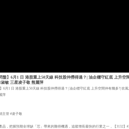
盤】6月1 日 港股重上50天線 科技股仲撈得過？| 油企穩守紅底 上升空間
林淑敏 三星凌子敬 熊麗萍
6月1 日 港股重上50天線 科技股仲撈得過？| 油企穩守紅底 上升空間仲有幾多?| 吹
麗萍
銷主管 #凌子敬
產品，把握預期全球缺「芯」帶來的難得機遇，追蹤增長最快的行業之一，【3132】#