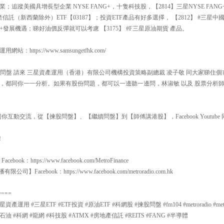
追蹤美國具增長型企業 NYSE FANG+，十隻科技股，【2814】三星NYSE FANG
產信託（新西蘭除外）ETF【03187】；投資ETF產品有好多選擇， 【2812】 #三星
發展機遇；睇好油價反彈就可以考慮 【3175】 #F三星原油期貨 產品。
ttps://www.samsungetfhk.com/
00 揀股問盤 請來 三星資產運用（香港）有限公司機構投資策略副總裁 凌子敬 同大家睇
，都同你一一分析。如果有股份問題，都可以一邊聽一邊問，林淑敏 以及 股票分析師
互動交流，從【揀股問盤】、【繼續問盤】到【師傅講港股】，Facebook Youtube 同
！
：https://www.facebook.com/MetroFinance
有限公司】Facebook：https://www.facebook.com/metroradio.com.hk
====
 #三星ETF #ETF投資 #原油ETF #科網股 #揀股問盤 #fm104 #metroradio #metrofina
石油 #科網 #龍網 #科技股 #ATMX #房地產信託 #REITS #FANG #半導體