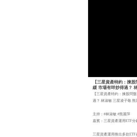
【三星資產特約：揀股問
緩 市場有咩炒得過？ 
【三星資產特約：揀股問盤】
過？ 林淑敏 三星凌子敬 熊
主持：#林淑敏 #熊麗萍
嘉賓：三星資產運用ETF分
三星資產運用推出多款ETF