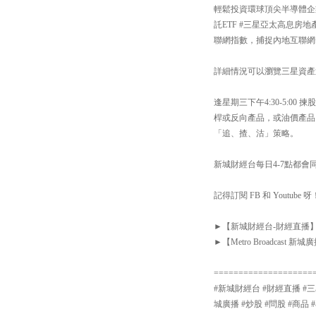
輕鬆投資環球頂尖半導體企業；
託ETF #三星亞太高息房地
聯網指數，捕捉內地互聯網+
詳細情況可以瀏覽三星資產運用網站：h
逢星期三下午4:30-5:
桿或反向產品，或油價產品
「追、揸、沽」策略。
新城財經台每日4-7點都會同你
記得訂閱 FB 和 Youtube 呀
►【新城財經台-財經直播】Facebook
►【Metro Broadcast 新城廣播
====================
#新城財經台 #財經直播 #三星資產運用
城廣播 #炒股 #問股 #商品 #