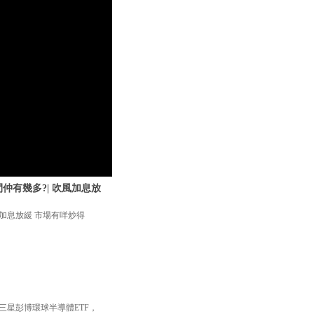
仲有幾多?| 吹風加息放
風加息放緩 市場有咩炒得
三星彭博環球半導體ETF，