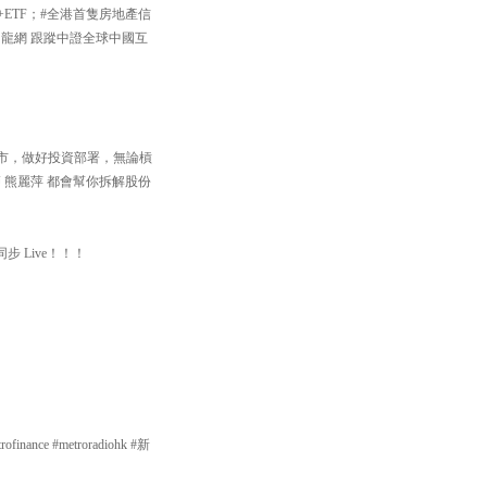
+ETF；#全港首隻房地產信
中國龍網 跟蹤中證全球中國互
住個市，做好投資部署，無論槓
 熊麗萍 都會幫你拆解股份
步 Live！！！
nce #metroradiohk #新