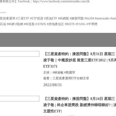
有限公司】Facebook：https://www.facebook.com/metroradio.com.hk
====
 #三星ETF #ETF投資 #原油ETF #科網股 #揀股問盤 #fm104 #metroradio #metrofina
石油 #科網 #龍網 #科技股 #ATMX #房地產信託 #REITS #FANG #半導體
【三星資產特約：揀股問盤】8月31日 星期三 |
凌子敬｜中穊股抄底 留意三星ETF2812 | 
ETF3171
主持：#林淑敏 #熊麗萍
嘉賓：三星資產運用ETF分銷主管
2022/08/31
【三星資產特約：揀股問盤】8月24日 星期三 |
凌子敬 | 科企車股齊跌 新經濟仲睇唔睇好? |
主題性ETF|