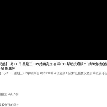
】5月11 日 星期三 CPI持續高企 有咩ETF幫助抗通脹？| 摘牌危機
子敬 熊麗萍
月11 日 星期三 CPI持續高企 有咩ETF幫助抗通脹？| 摘牌危機愈演愈烈 中概股可
銷主管 #凌子敬
科技股會否反彈？