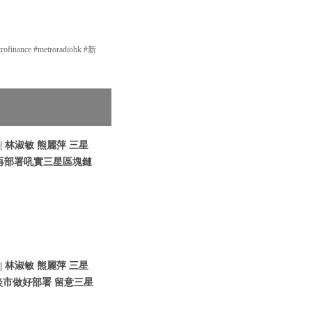
nce #metroradiohk #新
 林淑敏 熊麗萍 三星
9月再部署吼實三星區塊鏈
 林淑敏 熊麗萍 三星
 淡市做好部署 留意三星