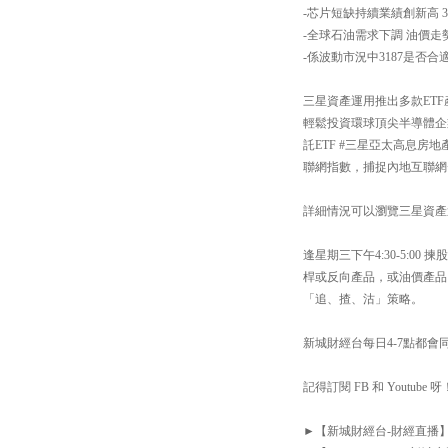
-芯片短缺持續業績創新高 3
-全球石油需求下調 油價走
-係波動市況中3187是否合
三星資產運用推出多款ETF
輕鬆投資環球頂尖半導體企業；
託ETF #三星亞太高息房地
聯網指數，捕捉內地互聯網+
詳細情況可以瀏覽三星資產運用網站：h
逢星期三下午4:30-5:
桿或反向產品，或油價產品
「追、揸、沽」策略。
新城財經台每日4-7點都會同你
記得訂閱 FB 和 Youtube 呀
►【新城財經台-財經直播】Facebook