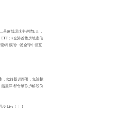
三星彭博環球半導體ETF，
+ETF；#全港首隻房地產信
中國龍網 跟蹤中證全球中國互
住個市，做好投資部署，無論槓
 熊麗萍 都會幫你拆解股份
步 Live！！！