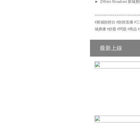
►【Metro Broadcast 新城廣播
====================
#新城財經台 #財經直播 #三星資產運用
城廣播 #炒股 #問股 #商品 #
最新上線