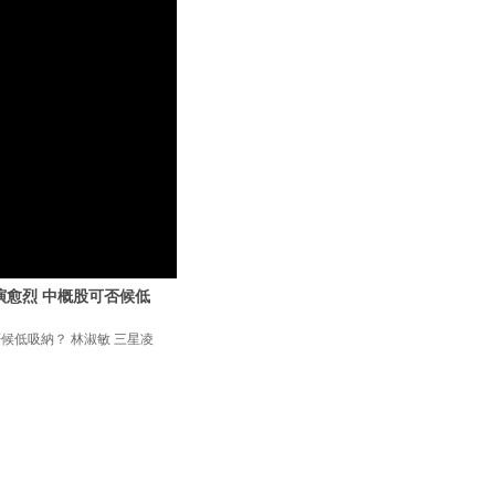
愈演愈烈 中概股可否候低
否候低吸納？ 林淑敏 三星凌