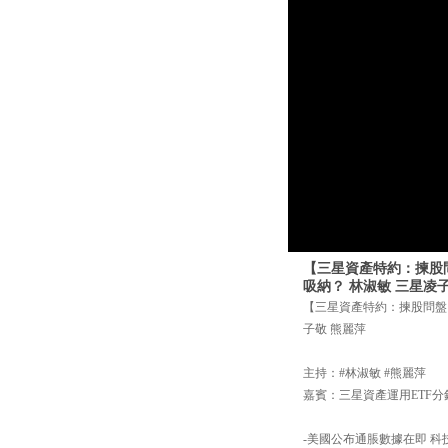
【三星資產特約：揀股問盤
吸納？ 林淑敏 三星凌
【三星資產特約：揀股問盤】5
子敬 熊麗萍
主持：#林淑敏 #熊麗萍
嘉賓：三星資產運用ETF分
-美國公布通脹數據在即 