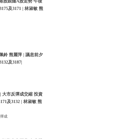
 港股跟隨A股走勢 午後
75及3171 | 林淑敏 熊
佩鈴 熊麗萍 | 議息前夕
2及3187|
| 大市反彈成交縮 投資
及3132 | 林淑敏 熊
反彈成