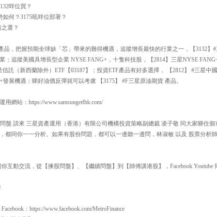
132咩位買？
勢如何？3175吼咩位部署？
適之選？
產品，把握預期全球缺「芯」帶來的難得機遇，追蹤增長最快的行業之一，【3132】#
追蹤美國具增長型企業 NYSE FANG+，十隻科技股，【2814】三星NYSE FANG
產信託（新西蘭除外）ETF【03187】；投資ETF產品有好多選擇， 【2812】 #三星
發展機遇；睇好油價反彈就可以考慮 【3175】 #F三星原油期貨 產品。
ttps://www.samsungetfhk.com/
00 揀股問盤 請來 三星資產運用（香港）有限公司機構投資策略副總裁 凌子敬 同大家睇
，都同你一一分析。如果有股份問題，都可以一邊聽一邊問，林淑敏 以及 股票分析師
互動交流，從【揀股問盤】、【繼續問盤】到【師傅講港股】，Facebook Youtube 同
！
：https://www.facebook.com/MetroFinance