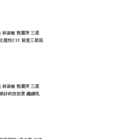
 林淑敏 熊麗萍 三星
好主題性ETF 留意三星區
 林淑敏 熊麗萍 三星
 睇好科技前景 繼續吼