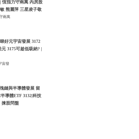
| 恆指力守兩萬 內房股
林淑敏 熊麗萍 三星凌子敬
力守兩萬
睇好元宇宙發展 3172
 3175可趁低吸納? |
宇宙發
塊鏈與半導體發展 留
導體ETF 3132|科技
：揀股問盤