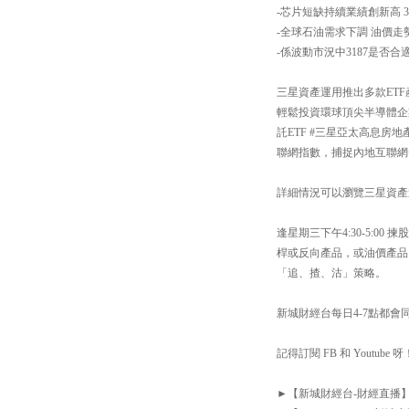
-芯片短缺持續業績創新高 3
-全球石油需求下調 油價走
-係波動市況中3187是否合
三星資產運用推出多款ETF
輕鬆投資環球頂尖半導體企業；
託ETF #三星亞太高息房地
聯網指數，捕捉內地互聯網+
詳細情況可以瀏覽三星資產運用網站：h
逢星期三下午4:30-5:
桿或反向產品，或油價產品
「追、揸、沽」策略。
新城財經台每日4-7點都會同你
記得訂閱 FB 和 Youtube 呀
►【新城財經台-財經直播】Facebook