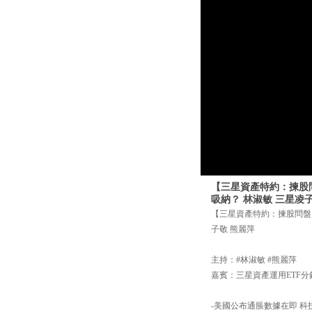
【三星資產特約：揀股問盤
吸納？ 林淑敏 三星凌
【三星資產特約：揀股問盤】5
子敬 熊麗萍
主持：#林淑敏 #熊麗萍
嘉賓：三星資產運用ETF分
-美國公布通脹數據在即 