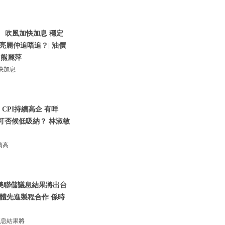
 吹風加快加息 穩定
績亮麗仲追唔追？| 油價
 熊麗萍
快加息
CPI持續高企 有咩
股可否候低吸納？ 林淑敏
續高
 美聯儲議息結果將出台
導體先進製程合作 係時
議息結果將