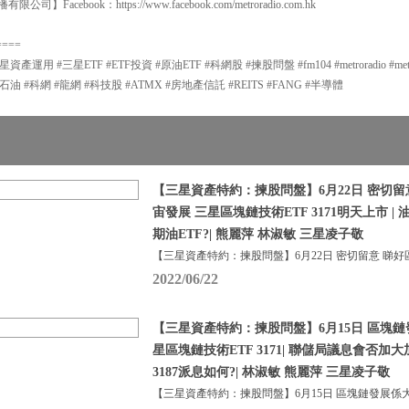
有限公司】Facebook：https://www.facebook.com/metroradio.com.hk
====
 #三星ETF #ETF投資 #原油ETF #科網股 #揀股問盤 #fm104 #metroradio #metrofina
石油 #科網 #龍網 #科技股 #ATMX #房地產信託 #REITS #FANG #半導體
【三星資產特約：揀股問盤】6月22日 密切留
宙發展 三星區塊鏈技術ETF 3171明天上市 |
期油ETF?| 熊麗萍 林淑敏 三星凌子敬
【三星資產特約：揀股問盤】6月22日 密切留意 睇好
2022/06/22
【三星資產特約：揀股問盤】6月15日 區塊鏈
星區塊鏈技術ETF 3171| 聯儲局議息會否加
3187派息如何?| 林淑敏 熊麗萍 三星凌子敬
【三星資產特約：揀股問盤】6月15日 區塊鏈發展係大