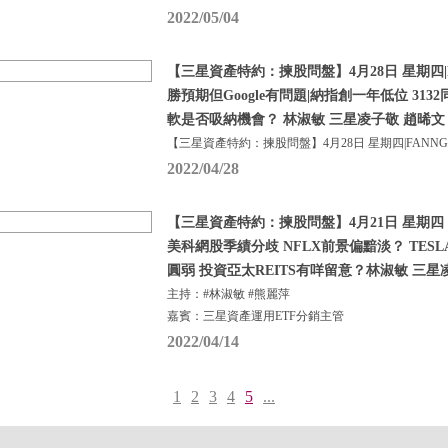
2022/05/04
【三星資產特約：揀股問盤】4月28日 星期四|F
勝預期但Google有問題|納指創一年低位 3132
軟是否吸納機會？ 林淑敏 三星凌子敬 趙晞文
【三星資產特約：揀股問盤】4月28日 星期四|FANN
2022/04/28
【三星資產特約：揀股問盤】4月21日 星期
美科網股季績分歧 NFLX前景偏黯淡？ TES
圓弱 投資亞太REITS有咩留意？林淑敏 三星
主持：#林淑敏 #熊麗萍
嘉賓：三星資產運用ETF分銷主管
2022/04/14
1
2
3
4
5
...