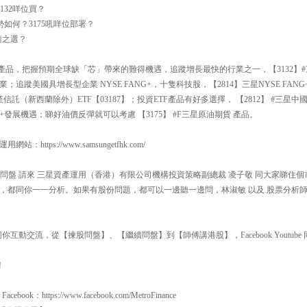
132咩位買？
勢如何？3175吼咩位部署？
適之選？
產品，把握預期全球缺「芯」帶來的難得機遇，追蹤增長最快的行業之一，【3132】#
追蹤美國具增長型企業 NYSE FANG+，十隻科技股，【2814】三星NYSE FANG
產信託（新西蘭除外）ETF【03187】；投資ETF產品有好多選擇， 【2812】 #三星
發展機遇；睇好油價反彈就可以考慮 【3175】 #F三星原油期貨 產品。
ttps://www.samsungetfhk.com/
00 揀股問盤 請來 三星資產運用（香港）有限公司機構投資策略副總裁 凌子敬 同大家睇
，都同你一一分析。如果有股份問題，都可以一邊聽一邊問，林淑敏 以及 股票分析師
互動交流，從【揀股問盤】、【繼續問盤】到【師傅講港股】，Facebook Youtube 同
！
：https://www.facebook.com/MetroFinance