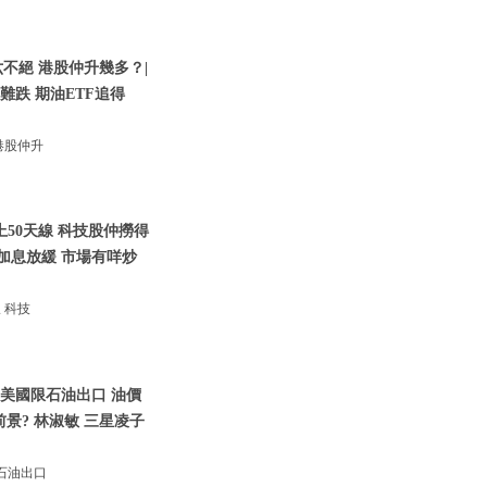
不絕 港股仲升幾多？|
升難跌 期油ETF追得
港股仲升
上50天線 科技股仲撈得
風加息放緩 市場有咩炒
 科技
三美國限石油出口 油價
前景? 林淑敏 三星凌子
石油出口