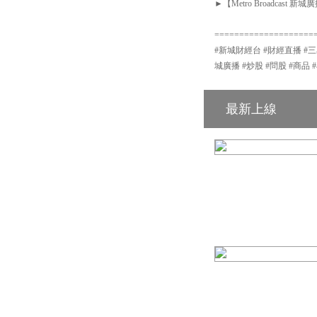
►【Metro Broadcast 新城廣播
====================
#新城財經台 #財經直播 #三星資產運用
城廣播 #炒股 #問股 #商品 #
最新上線