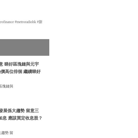
nce #metroradiohk #新
意 睇好區塊鏈與元宇
 油價高位徘徊 繼續睇好
區塊鏈與
發展係大趨勢 留意三
大加息 應該買定收息股？
趨勢 留