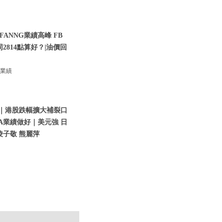
ANNG業績高峰 FB
同2814點算好？|油價回
G業績
四｜港股跌幅擴大補裂口
LA業績做好｜美元強 日
凌子敬 熊麗萍