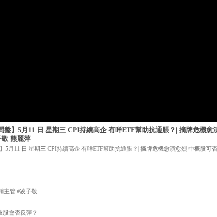
】5月11 日 星期三 CPI持續高企 有咩ETF幫助抗通脹？| 摘牌危機
子敬 熊麗萍
月11 日 星期三 CPI持續高企 有咩ETF幫助抗通脹？| 摘牌危機愈演愈烈 中概股可
銷主管 #凌子敬
科技股會否反彈？