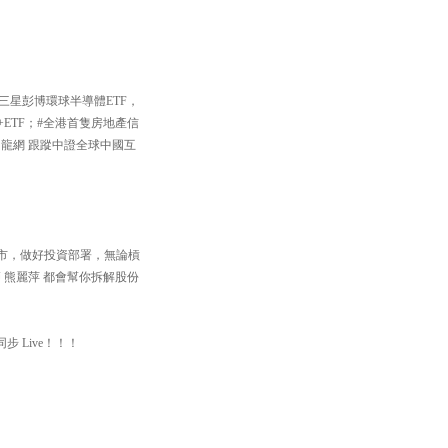
三星彭博環球半導體ETF，
+ETF；#全港首隻房地產信
中國龍網 跟蹤中證全球中國互
住個市，做好投資部署，無論槓
 熊麗萍 都會幫你拆解股份
步 Live！！！