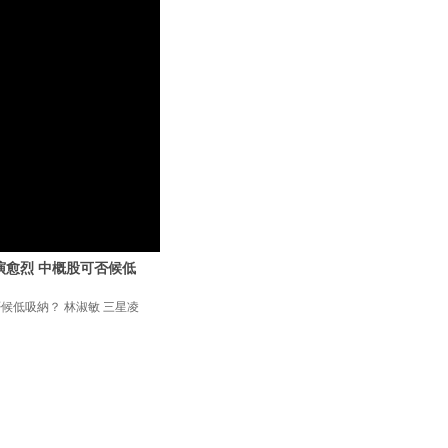
愈演愈烈 中概股可否候低
否候低吸納？ 林淑敏 三星凌