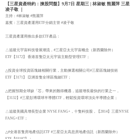
【三星資產特約：揀股問盤】9月7日 星期三 | 林淑敏 熊麗萍 三星
凌子敬 ｜
主持：#林淑敏 #熊麗萍
嘉賓：三星資產運用ETF分銷主管 #凌子敬
三星資產運用推出多款ETF產品：
△追蹤元宇宙科技發展潮流，#三星亞太元宇宙概念（新西蘭除外）
ETF【3172】 香港首隻亞太元宇宙主動型管理ETF；
△投資全球投資區塊鏈相關行業，主動揀選相關公司#三星區塊鏈技術
ETF【3171】 亞洲首隻全球區塊鏈ETF；
△把握預期全球缺「芯」帶來的難得機遇，追蹤增長最快的行業之一，
【3132】#三星彭博環球半導體ETF，輕鬆投資環球頂尖半導體企業；
△追蹤美國具增長型企業 NYSE FANG+，十隻科技股，【2814】三星NYSE
FANG+ETF；
△#全港首隻房地產信託ETF #三星亞太高息房地產信託（新西蘭除外）
ETF【03187】；