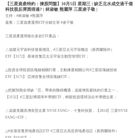
【三星資產特約：揀股問盤】10月5日 星期三 | 缺乏北水成交過千億
科技股反彈買得過? | 林淑敏 熊麗萍 三星凌子敬 |
主持：#林淑敏 #熊麗萍
嘉賓：三星資產運用ETF分銷主管 #凌子敬
三星資產運用推出多款ETF產品：
△追蹤元宇宙科技發展潮流，#三星亞太元宇宙概念（新西蘭除外）
ETF【3172】 香港首隻亞太元宇宙主動型管理ETF；
△投資全球投資區塊鏈相關行業，主動揀選相關公司#三星區塊鏈技術
ETF【3171】 亞洲首隻全球區塊鏈ETF；
△把握預期全球缺「芯」帶來的難得機遇，追蹤增長最快的行業之一，
【3132】#三星彭博環球半導體ETF，輕鬆投資環球頂尖半導體企業；
△追蹤美國具增長型企業 NYSE FANG+，十隻科技股，【2814】三星NYSE
FANG+ETF；
△#全港首隻房地產信託ETF #三星亞太高息房地產信託（新西蘭除外）
ETF【03187】；