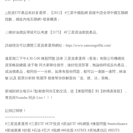
△投資ETF產品有好多選擇，【2812】 #三星中國龍網 跟蹤中證全球中國互聯網
指數，捕捉內地互聯網+發展機遇；
△睇好油價反彈就可以考慮 【3175】 #F三星原油期貨產品。
詳細情況可以瀏覽三星資產運用網站：https://www.samsungetfhk.com/
逢星期三下午4:30-5:00 揀股問盤 請來 三星資產運用（香港）有限公司機構投
資策略副總裁 凌子敬 同大家睇住個市，做好投資部署，無論槓桿或反向產品，
或油價產品，都同你一一分析。如果有股份問題，都可以一邊聽一邊問，林淑
敏 以及 股票分析師 熊麗萍 都會幫你拆解股份「追、揸、沽」策略。
新城財經台每日4-7點都會同你互動交流，從【揀股問盤】到【師傅講港股】，
專頁與Youtube 同步 Live！！！
記得訂閱呀！
========================
#三星資產運用 #三星ETF #ETF投資 #原油ETF #科網股 #揀股問盤 #metrofinance
#新城廣播 #炒股 #石油 #芯片 #龍網 #科技股 #ATMX #房地產信託 #REITS