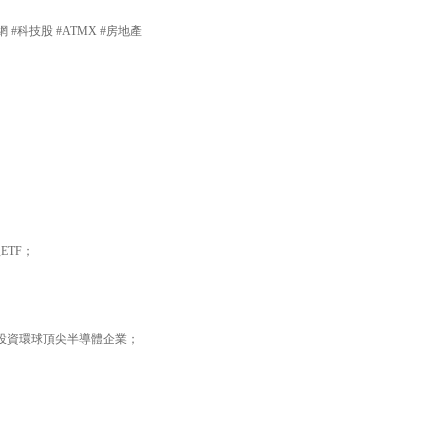
龍網 #科技股 #ATMX #房地產
｜
ETF；
鬆投資環球頂尖半導體企業；