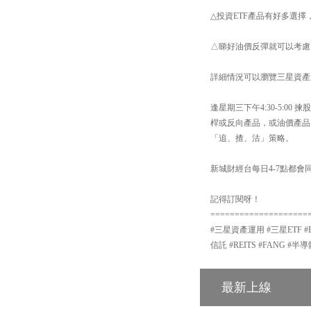
△投資ETF產品有好多選擇
△睇好油價反彈就可以考慮 【
詳細情況可以瀏覽三星資產運用網站：h
逢星期三下午4:30-5:
桿或反向產品，或油價產品
「追、揸、沽」策略。
新城財經台每日4-7點都會同
記得訂閱呀！
====================
#三星資產運用 #三星ETF #E
信託 #REITS #FANG #半
最新上線