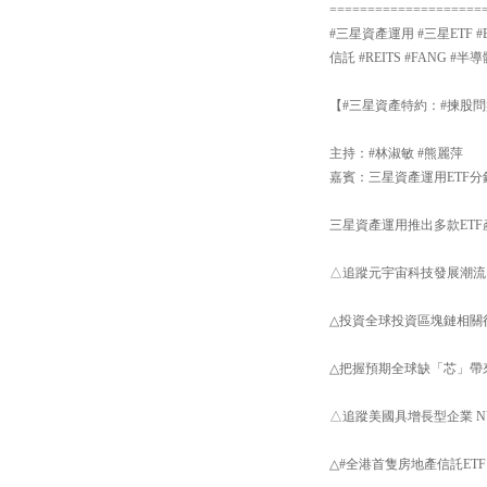
====================
#三星資產運用 #三星ETF #E
信託 #REITS #FANG
【#三星資產特約：#揀股問盤】
主持：#林淑敏 #熊麗萍
嘉賓：三星資產運用ETF分
三星資產運用推出多款ETF
△追蹤元宇宙科技發展潮流，
△投資全球投資區塊鏈相關行
△把握預期全球缺「芯」帶
△追蹤美國具增長型企業 NYS
△#全港首隻房地產信託ETF