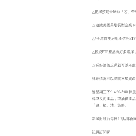
△把握預期全球缺「芯」帶
△追蹤美國具增長型企業 NYS
△#全港首隻房地產信託ETF
△投資ETF產品有好多選擇
△睇好油價反彈就可以考慮 【
詳細情況可以瀏覽三星資產運用網站：h
逢星期三下午4:30-5:
桿或反向產品，或油價產品
「追、揸、沽」策略。
新城財經台每日4-7點都會同
記得訂閱呀！