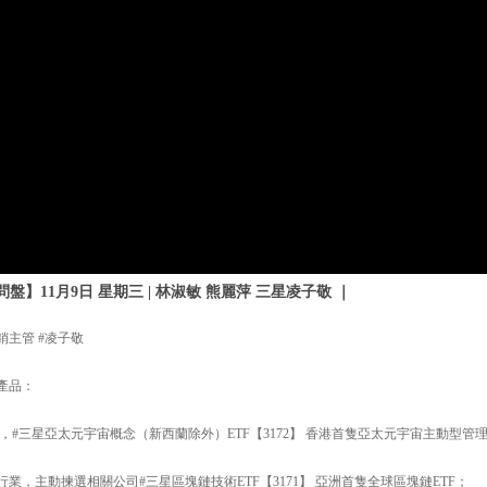
】11月9日 星期三 | 林淑敏 熊麗萍 三星凌子敬 ｜
銷主管 #凌子敬
產品：
#三星亞太元宇宙概念（新西蘭除外）ETF【3172】 香港首隻亞太元宇宙主動型管理
業，主動揀選相關公司#三星區塊鏈技術ETF【3171】 亞洲首隻全球區塊鏈ETF；