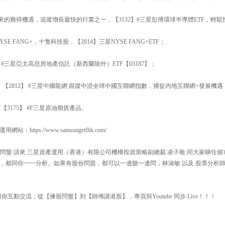
來的難得機遇，追蹤增長最快的行業之一，【3132】#三星彭博環球半導體ETF，輕
E FANG+，十隻科技股，【2814】三星NYSE FANG+ETF；
 #三星亞太高息房地產信託（新西蘭除外）ETF【03187】；
，【2812】 #三星中國龍網 跟蹤中證全球中國互聯網指數，捕捉內地互聯網+發展機遇
3175】 #F三星原油期貨產品。
ttps://www.samsungetfhk.com/
00 揀股問盤 請來 三星資產運用（香港）有限公司機構投資策略副總裁 凌子敬 同大家睇
，都同你一一分析。如果有股份問題，都可以一邊聽一邊問，林淑敏 以及 股票分析師
你互動交流，從【揀股問盤】到【師傅講港股】，專頁與Youtube 同步 Live！！！