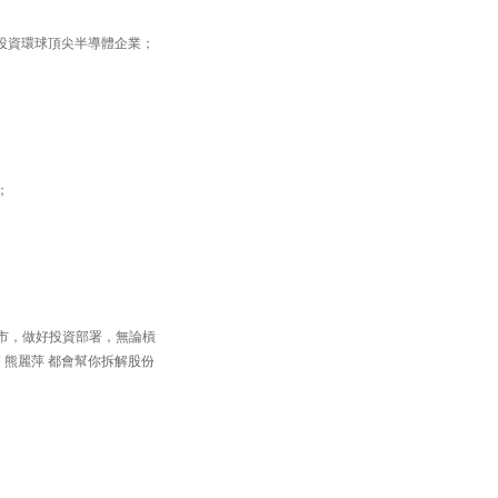
鬆投資環球頂尖半導體企業；
；
住個市，做好投資部署，無論槓
 熊麗萍 都會幫你拆解股份