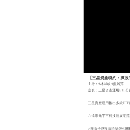
【三星資產特約：揀股問盤
主持：#林淑敏 #熊麗萍
嘉賓：三星資產運用ETF分
三星資產運用推出多款ETF
△追蹤元宇宙科技發展潮流，
△投資全球投資區塊鏈相關行