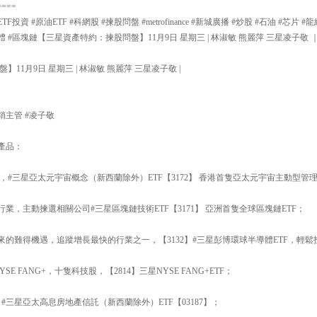
====
TF投資 #原油ETF #科網股 #揀股問盤 #metrofinance #新城廣播 #炒股 #石油 #芯片 #
 #半導體 #區塊鏈【三星資產特約：揀股問盤】11月9日 星期三 | 林淑敏 熊麗萍 三星凌子敬 
11月9日 星期三 | 林淑敏 熊麗萍 三星凌子敬 |
銷主管 #凌子敬
產品：
#三星亞太元宇宙概念（新西蘭除外）ETF【3172】 香港首隻亞太元宇宙主動型管理
業，主動揀選相關公司#三星區塊鏈技術ETF【3171】 亞洲首隻全球區塊鏈ETF；
來的難得機遇，追蹤增長最快的行業之一，【3132】#三星彭博環球半導體ETF，輕
E FANG+，十隻科技股，【2814】三星NYSE FANG+ETF；
 #三星亞太高息房地產信託（新西蘭除外）ETF【03187】；