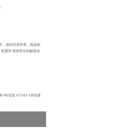
；
住個市，做好投資部署，無論槓
 熊麗萍 都會幫你拆解股份
龍網 #科技股 #ATMX #房地產