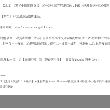
，【2812】 #三星中國龍網 跟蹤中證全球中國互聯網指數，捕捉內地互聯網+發展機遇
3175】 #F三星原油期貨產品。
ttps://www.samsungetfhk.com/
00 揀股問盤 請來 三星資產運用（香港）有限公司機構投資策略副總裁 凌子敬 同大家睇
，都同你一一分析。如果有股份問題，都可以一邊聽一邊問，林淑敏 以及 股票分析師
你互動交流，從【揀股問盤】到【師傅講港股】，專頁與Youtube 同步 Live！！！
====
TF投資 #原油ETF #科網股 #揀股問盤 #metrofinance #新城廣播 #炒股 #石油 #芯片 #
導體 #區塊鏈