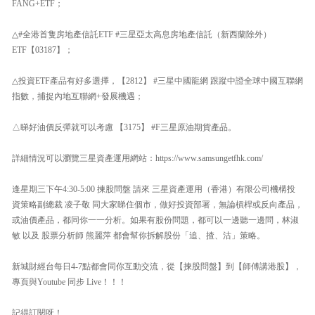
FANG+ETF；
△#全港首隻房地產信託ETF #三星亞太高息房地產信託（新西蘭除外）
ETF【03187】；
△投資ETF產品有好多選擇，【2812】 #三星中國龍網 跟蹤中證全球中國互聯網
指數，捕捉內地互聯網+發展機遇；
△睇好油價反彈就可以考慮 【3175】 #F三星原油期貨產品。
詳細情況可以瀏覽三星資產運用網站：https://www.samsungetfhk.com/
逢星期三下午4:30-5:00 揀股問盤 請來 三星資產運用（香港）有限公司機構投
資策略副總裁 凌子敬 同大家睇住個市，做好投資部署，無論槓桿或反向產品，
或油價產品，都同你一一分析。如果有股份問題，都可以一邊聽一邊問，林淑
敏 以及 股票分析師 熊麗萍 都會幫你拆解股份「追、揸、沽」策略。
新城財經台每日4-7點都會同你互動交流，從【揀股問盤】到【師傅講港股】，
專頁與Youtube 同步 Live！！！
記得訂閱呀！