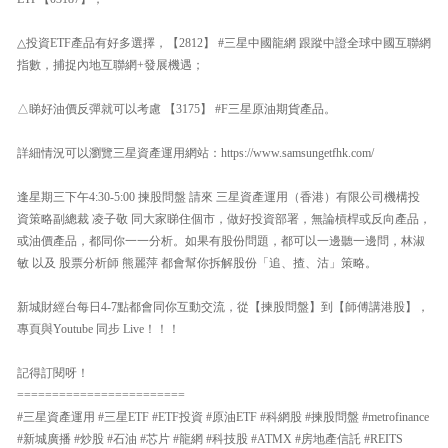
△投資ETF產品有好多選擇，【2812】 #三星中國龍網 跟蹤中證全球中國互聯網
指數，捕捉內地互聯網+發展機遇；
△睇好油價反彈就可以考慮 【3175】 #F三星原油期貨產品。
詳細情況可以瀏覽三星資產運用網站：https://www.samsungetfhk.com/
逢星期三下午4:30-5:00 揀股問盤 請來 三星資產運用（香港）有限公司機構投
資策略副總裁 凌子敬 同大家睇住個市，做好投資部署，無論槓桿或反向產品，
或油價產品，都同你一一分析。如果有股份問題，都可以一邊聽一邊問，林淑
敏 以及 股票分析師 熊麗萍 都會幫你拆解股份「追、揸、沽」策略。
新城財經台每日4-7點都會同你互動交流，從【揀股問盤】到【師傅講港股】，
專頁與Youtube 同步 Live！！！
記得訂閱呀！
========================
#三星資產運用 #三星ETF #ETF投資 #原油ETF #科網股 #揀股問盤 #metrofinance
#新城廣播 #炒股 #石油 #芯片 #龍網 #科技股 #ATMX #房地產信託 #REITS