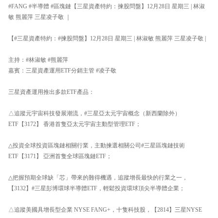
#FANG #半導體 #區塊鏈【三星資產特約：揀股問盤】12月28日 星期三 | 林淑
敏 熊麗萍 三星凌子敬 ｜
【#三星資產特約：#揀股問盤】12月28日 星期三 | 林淑敏 熊麗萍 三星凌子敬 |
主持：#林淑敏 #熊麗萍
嘉賓：三星資產運用ETF分銷主管 #凌子敬
三星資產運用推出多款ETF產品：
△追蹤元宇宙科技發展潮流，#三星亞太元宇宙概念（新西蘭除外）
ETF【3172】 香港首隻亞太元宇宙主動型管理ETF；
△投資全球投資區塊鏈相關行業，主動揀選相關公司#三星區塊鏈技術
ETF【3171】 亞洲首隻全球區塊鏈ETF；
△把握預期全球缺「芯」帶來的難得機遇，追蹤增長最快的行業之一，
【3132】#三星彭博環球半導體ETF，輕鬆投資環球頂尖半導體企業；
△追蹤美國具增長型企業 NYSE FANG+，十隻科技股，【2814】三星NYSE