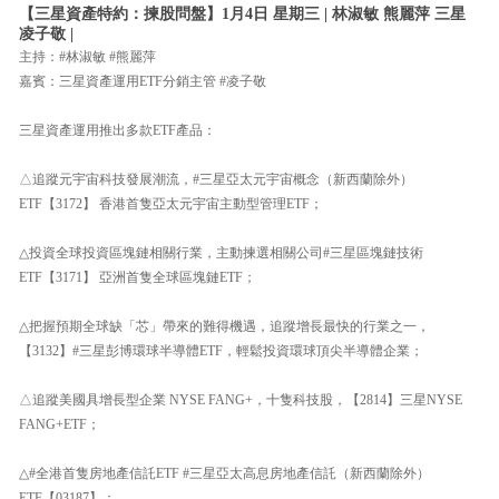
【三星資產特約：揀股問盤】1月4日 星期三 | 林淑敏 熊麗萍 三星
凌子敬 |
主持：#林淑敏 #熊麗萍
嘉賓：三星資產運用ETF分銷主管 #凌子敬
三星資產運用推出多款ETF產品：
△追蹤元宇宙科技發展潮流，#三星亞太元宇宙概念（新西蘭除外）
ETF【3172】 香港首隻亞太元宇宙主動型管理ETF；
△投資全球投資區塊鏈相關行業，主動揀選相關公司#三星區塊鏈技術
ETF【3171】 亞洲首隻全球區塊鏈ETF；
△把握預期全球缺「芯」帶來的難得機遇，追蹤增長最快的行業之一，
【3132】#三星彭博環球半導體ETF，輕鬆投資環球頂尖半導體企業；
△追蹤美國具增長型企業 NYSE FANG+，十隻科技股，【2814】三星NYSE
FANG+ETF；
△#全港首隻房地產信託ETF #三星亞太高息房地產信託（新西蘭除外）
ETF【03187】；