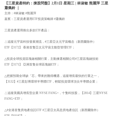
【三星資產特約：揀股問盤】2月1日 星期三 | 林淑敏 熊麗萍 三星
蕭佩鈴 ｜
主持：#林淑敏 #熊麗萍
嘉賓：三星資產運用ETF投資策略師 #蕭佩鈴
三星資產運用推出多款ETF產品：
△追蹤元宇宙科技發展潮流，#三星亞太元宇宙概念（新西蘭除外）
ETF【3172】 香港首隻亞太元宇宙主動型管理ETF；
△投資全球投資區塊鏈相關行業，主動揀選相關公司#三星區塊鏈技術
ETF【3171】 亞洲首隻全球區塊鏈ETF；
△把握預期全球缺「芯」帶來的難得機遇，追蹤增長最快的行業之一，
【3132】#三星彭博環球半導體ETF，輕鬆投資環球頂尖半導體企業；
△追蹤美國具增長型企業 NYSE FANG+，十隻科技股，【2814】三星NYSE
FANG+ETF；
△#全港首隻房地產信託ETF #三星亞太高息房地產信託（新西蘭除外）
ETF【03187】；