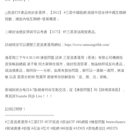
△投資ETF產品有好多選擇，【2812】 #三星中國龍網 跟蹤中證全球中國互聯網
指數，捕捉內地互聯網+發展機遇；
△睇好油價反彈就可以考慮 【3175】 #F三星原油期貨產品。
詳細情況可以瀏覽三星資產運用網站：https://www.samsungetfhk.com/
逢星期三下午4:30-5:00 揀股問盤 請來 三星資產運用（香港）有限公司機構投
資策略副總裁 凌子敬 同大家睇住個市，做好投資部署，無論槓桿或反向產品，
或油價產品，都同你一一分析。如果有股份問題，都可以一邊聽一邊問，林淑
敏 以及 股票分析師 熊麗萍 都會幫你拆解股份「追、揸、沽」策略。
新城財經台每日4-7點都會同你互動交流，從【揀股問盤】到【師傅講港股】，
專頁與Youtube 同步 Live！！！
記得訂閱呀！
========================
#三星資產運用 #三星ETF #ETF投資 #原油ETF #科網股 #揀股問盤 #metrofinance
#新城廣播 #炒股 #石油 #芯片 #龍網 #科技股 #ATMX #房地產信託 #REITS