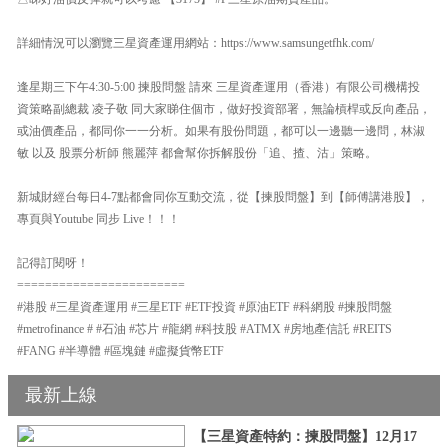
詳細情況可以瀏覽三星資產運用網站：https://www.samsungetfhk.com/
逢星期三下午4:30-5:00 揀股問盤 請來 三星資產運用（香港）有限公司機構投
資策略副總裁 凌子敬 同大家睇住個市，做好投資部署，無論槓桿或反向產品，
或油價產品，都同你一一分析。如果有股份問題，都可以一邊聽一邊問，林淑
敏 以及 股票分析師 熊麗萍 都會幫你拆解股份「追、揸、沽」策略。
新城財經台每日4-7點都會同你互動交流，從【揀股問盤】到【師傅講港股】，
專頁與Youtube 同步 Live！！！
記得訂閱呀！
========================
#港股 #三星資產運用 #三星ETF #ETF投資 #原油ETF #科網股 #揀股問盤
#metrofinance # #石油 #芯片 #龍網 #科技股 #ATMX #房地產信託 #REITS
#FANG #半導體 #區塊鏈 #虛擬貨幣ETF
最新上線
【三星資產特約：揀股問盤】12月17