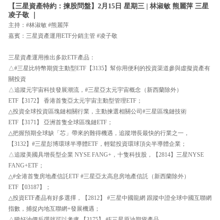
【三星資產特約：揀股問盤】2月15日 星期三 | 林淑敏 熊麗萍 三星
凌子敬 ｜
主持：#林淑敏 #熊麗萍
嘉賓：三星資產運用ETF分銷主管 #凌子敬
三星資產運用推出多款ETF產品：
△#三星比特幣期貨主動型ETF【3135】幫你用便利的投資渠道參與虛擬資產有
關投資
△追蹤元宇宙科技發展潮流，#三星亞太元宇宙概念（新西蘭除外）
ETF【3172】 香港首隻亞太元宇宙主動型管理ETF；
△投資全球投資區塊鏈相關行業，主動揀選相關公司#三星區塊鏈技術
ETF【3171】 亞洲首隻全球區塊鏈ETF；
△把握預期全球缺「芯」帶來的難得機遇，追蹤增長最快的行業之一，
【3132】#三星彭博環球半導體ETF，輕鬆投資環球頂尖半導體企業；
△追蹤美國具增長型企業 NYSE FANG+，十隻科技股，【2814】三星NYSE
FANG+ETF；
△#全港首隻房地產信託ETF #三星亞太高息房地產信託（新西蘭除外）
ETF【03187】；
△投資ETF產品有好多選擇，【2812】 #三星中國龍網 跟蹤中證全球中國互聯網
指數，捕捉內地互聯網+發展機遇；
△睇好油價反彈就可以考慮 【3175】 #F三星原油期貨產品。