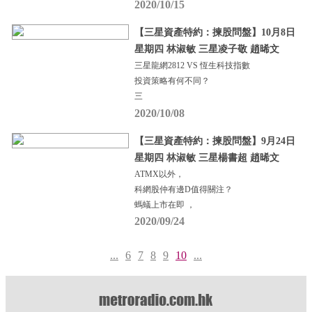
2020/10/15
【三星資產特約：揀股問盤】10月8日
星期四 林淑敏 三星凌子敬 趙晞文
三星龍網2812 VS 恆生科技指數
投資策略有何不同？
三
2020/10/08
【三星資產特約：揀股問盤】9月24日
星期四 林淑敏 三星楊書超 趙晞文
ATMX以外，
科網股仲有邊D值得關注？
螞蟻上市在即 ，
2020/09/24
...
6
7
8
9
10
...