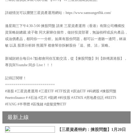
詳細情況可以瀏覽三星資產運用網站：https://www.samsungetfhk.com/
逢星期三下午4:30-5:00 揀股問盤 請來 三星資產運用（香港）有限公司機構投
資策略副總裁 凌子敬 同大家睇住個市，做好投資部署，無論槓桿或反向產品，
或油價產品，都同你一一分析。如果有股份問題，都可以一邊聽一邊問，林淑
敏 以及 股票分析師 熊麗萍 都會幫你拆解股份「追、揸、沽」策略。
新城財經台每日4-7點都會同你互動交流，從【揀股問盤】到【師傅講港股】，
專頁與Youtube 同步 Live！！！
記得訂閱呀！
========================
#港股 #三星資產運用 #三星ETF #ETF投資 #原油ETF #科網股 #揀股問盤
#metrofinance # #石油 #芯片 #龍網 #科技股 #ATMX #房地產信託 #REITS
#FANG #半導體 #區塊鏈 #虛擬貨幣ETF
最新上線
【三星資產特約：揀股問盤】1月20日