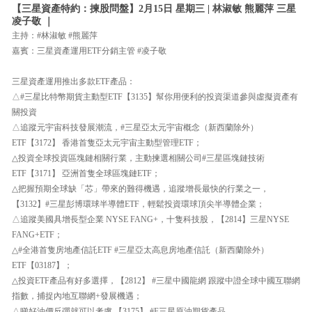
【三星資產特約：揀股問盤】2月15日 星期三 | 林淑敏 熊麗萍 三星
凌子敬 ｜
主持：#林淑敏 #熊麗萍
嘉賓：三星資產運用ETF分銷主管 #凌子敬
三星資產運用推出多款ETF產品：
△#三星比特幣期貨主動型ETF【3135】幫你用便利的投資渠道參與虛擬資產有
關投資
△追蹤元宇宙科技發展潮流，#三星亞太元宇宙概念（新西蘭除外）
ETF【3172】 香港首隻亞太元宇宙主動型管理ETF；
△投資全球投資區塊鏈相關行業，主動揀選相關公司#三星區塊鏈技術
ETF【3171】 亞洲首隻全球區塊鏈ETF；
△把握預期全球缺「芯」帶來的難得機遇，追蹤增長最快的行業之一，
【3132】#三星彭博環球半導體ETF，輕鬆投資環球頂尖半導體企業；
△追蹤美國具增長型企業 NYSE FANG+，十隻科技股，【2814】三星NYSE
FANG+ETF；
△#全港首隻房地產信託ETF #三星亞太高息房地產信託（新西蘭除外）
ETF【03187】；
△投資ETF產品有好多選擇，【2812】 #三星中國龍網 跟蹤中證全球中國互聯網
指數，捕捉內地互聯網+發展機遇；
△睇好油價反彈就可以考慮 【3175】 #F三星原油期貨產品。