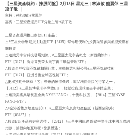
【三星資產特約：揀股問盤】2月15日 星期三 | 林淑敏 熊麗萍 三星
凌子敬 ｜
主持：#林淑敏 #熊麗萍
嘉賓：三星資產運用ETF分銷主管 #凌子敬
三星資產運用推出多款ETF產品：
△#三星比特幣期貨主動型ETF【3135】幫你用便利的投資渠道參與虛擬資產有
關投資
△追蹤元宇宙科技發展潮流，#三星亞太元宇宙概念（新西蘭除外）
ETF【3172】 香港首隻亞太元宇宙主動型管理ETF；
△投資全球投資區塊鏈相關行業，主動揀選相關公司#三星區塊鏈技術
ETF【3171】 亞洲首隻全球區塊鏈ETF；
△把握預期全球缺「芯」帶來的難得機遇，追蹤增長最快的行業之一，
【3132】#三星彭博環球半導體ETF，輕鬆投資環球頂尖半導體企業；
△追蹤美國具增長型企業 NYSE FANG+，十隻科技股，【2814】三星NYSE
FANG+ETF；
△#全港首隻房地產信託ETF #三星亞太高息房地產信託（新西蘭除外）
ETF【03187】；
△投資ETF產品有好多選擇，【2812】 #三星中國龍網 跟蹤中證全球中國互聯網
指數，捕捉內地互聯網+發展機遇；
△睇好油價反彈就可以考慮 【3175】 #F三星原油期貨產品。