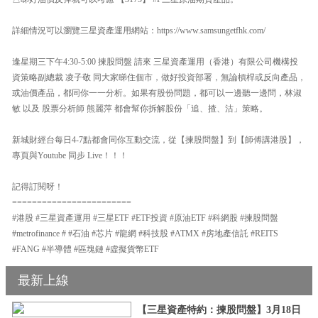
詳細情況可以瀏覽三星資產運用網站：https://www.samsungetfhk.com/
逢星期三下午4:30-5:00 揀股問盤 請來 三星資產運用（香港）有限公司機構投
資策略副總裁 凌子敬 同大家睇住個市，做好投資部署，無論槓桿或反向產品，
或油價產品，都同你一一分析。如果有股份問題，都可以一邊聽一邊問，林淑
敏 以及 股票分析師 熊麗萍 都會幫你拆解股份「追、揸、沽」策略。
新城財經台每日4-7點都會同你互動交流，從【揀股問盤】到【師傅講港股】，
專頁與Youtube 同步 Live！！！
記得訂閱呀！
========================
#港股 #三星資產運用 #三星ETF #ETF投資 #原油ETF #科網股 #揀股問盤
#metrofinance # #石油 #芯片 #龍網 #科技股 #ATMX #房地產信託 #REITS
#FANG #半導體 #區塊鏈 #虛擬貨幣ETF
最新上線
【三星資產特約：揀股問盤】3月18日