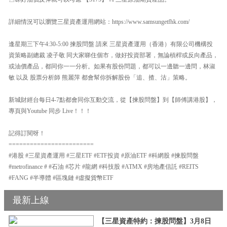
詳細情況可以瀏覽三星資產運用網站：https://www.samsungetfhk.com/
逢星期三下午4:30-5:00 揀股問盤 請來 三星資產運用（香港）有限公司機構投
資策略副總裁 凌子敬 同大家睇住個市，做好投資部署，無論槓桿或反向產品，
或油價產品，都同你一一分析。如果有股份問題，都可以一邊聽一邊問，林淑
敏 以及 股票分析師 熊麗萍 都會幫你拆解股份「追、揸、沽」策略。
新城財經台每日4-7點都會同你互動交流，從【揀股問盤】到【師傅講港股】，
專頁與Youtube 同步 Live！！！
記得訂閱呀！
========================
#港股 #三星資產運用 #三星ETF #ETF投資 #原油ETF #科網股 #揀股問盤
#metrofinance # #石油 #芯片 #龍網 #科技股 #ATMX #房地產信託 #REITS
#FANG #半導體 #區塊鏈 #虛擬貨幣ETF
最新上線
【三星資產特約：揀股問盤】3月8日