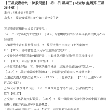
【三星資產特約：揀股問盤】3月15日 星期三 | 林淑敏 熊麗萍 三星
凌子敬 ｜
主持：#林淑敏 #熊麗萍
嘉賓：三星資產運用ETF分銷主管 #凌子敬
三星資產運用推出多款ETF產品：
△#三星比特幣期貨主動型ETF【3135】幫你用便利的投資渠道參與虛擬資產有
關投資
△追蹤元宇宙科技發展潮流，#三星亞太元宇宙概念（新西蘭除外）
ETF【3172】 香港首隻亞太元宇宙主動型管理ETF；
△投資全球投資區塊鏈相關行業，主動揀選相關公司#三星區塊鏈技術
ETF【3171】 亞洲首隻全球區塊鏈ETF；
△把握預期全球缺「芯」帶來的難得機遇，追蹤增長最快的行業之一，
【3132】#三星彭博環球半導體ETF，輕鬆投資環球頂尖半導體企業；
△追蹤美國具增長型企業 NYSE FANG+，十隻科技股，【2814】三星NYSE
FANG+ETF；
△#全港首隻房地產信託ETF #三星亞太高息房地產信託（新西蘭除外）
ETF【03187】；
△投資ETF產品有好多選擇，【2812】 #三星中國龍網 跟蹤中證全球中國互聯網
指數，捕捉內地互聯網+發展機遇；
△睇好油價反彈就可以考慮 【3175】 #F三星原油期貨產品。