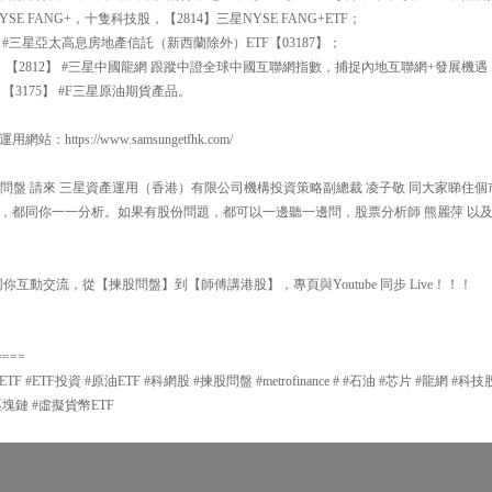
E FANG+，十隻科技股，【2814】三星NYSE FANG+ETF；
 #三星亞太高息房地產信託（新西蘭除外）ETF【03187】；
，【2812】 #三星中國龍網 跟蹤中證全球中國互聯網指數，捕捉內地互聯網+發展機遇
3175】 #F三星原油期貨產品。
ttps://www.samsungetfhk.com/
00 揀股問盤 請來 三星資產運用（香港）有限公司機構投資策略副總裁 凌子敬 同大家睇
，都同你一一分析。如果有股份問題，都可以一邊聽一邊問，股票分析師 熊麗萍 以及
你互動交流，從【揀股問盤】到【師傅講港股】，專頁與Youtube 同步 Live！！！
====
 #ETF投資 #原油ETF #科網股 #揀股問盤 #metrofinance # #石油 #芯片 #龍網 #科
#區塊鏈 #虛擬貨幣ETF