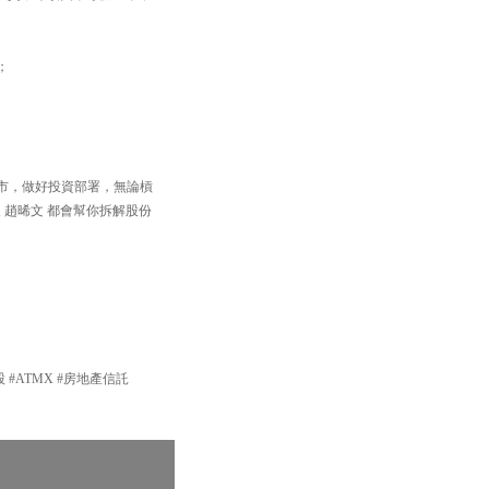
；
住個市，做好投資部署，無論槓
 趙晞文 都會幫你拆解股份
技股 #ATMX #房地產信託