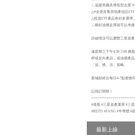
△追蹤美國具增長型企業 NYS
△#全港首隻房地產信託ETF
△投資ETF產品有好多選擇
△睇好油價反彈就可以考慮 【
詳細情況可以瀏覽三星資產運用網站：h
逢星期三下午4:30-5:
桿或反向產品，或油價產品
「追、揸、沽」策略。
新城財經台每日4-7點都會同
記得訂閱呀！
====================
#港股 #三星資產運用 #三星ETF
#REITS #FANG #半導體 
最新上線