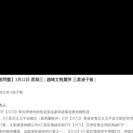
問盤】3月22日 星期三 | 趙晞文熊麗萍 三星凌子敬 |
銷主管 #凌子敬
產品：
TF【3135】幫你用便利的投資渠道參與虛擬資產有關投資
#三星亞太元宇宙概念（新西蘭除外）ETF【3172】 香港首隻亞太元宇宙主動型管理
業，主動揀選相關公司#三星區塊鏈技術ETF【3171】 亞洲首隻全球區塊鏈ETF；
來的難得機遇，追蹤增長最快的行業之一，【3132】#三星彭博環球半導體ETF，輕