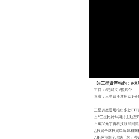
【#三星資產特約：#揀股
主持：#趙晞文 #熊麗萍
嘉賓：三星資產運用ETF分
三星資產運用推出多款ETF
△#三星比特幣期貨主動型E
△追蹤元宇宙科技發展潮流，
△投資全球投資區塊鏈相關行
△把握預期全球缺「芯」帶