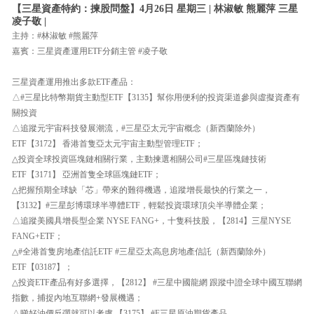
【三星資產特約：揀股問盤】4月26日 星期三 | 林淑敏 熊麗萍 三星
凌子敬 |
主持：#林淑敏 #熊麗萍
嘉賓：三星資產運用ETF分銷主管 #凌子敬
三星資產運用推出多款ETF產品：
△#三星比特幣期貨主動型ETF【3135】幫你用便利的投資渠道參與虛擬資產有
關投資
△追蹤元宇宙科技發展潮流，#三星亞太元宇宙概念（新西蘭除外）
ETF【3172】 香港首隻亞太元宇宙主動型管理ETF；
△投資全球投資區塊鏈相關行業，主動揀選相關公司#三星區塊鏈技術
ETF【3171】 亞洲首隻全球區塊鏈ETF；
△把握預期全球缺「芯」帶來的難得機遇，追蹤增長最快的行業之一，
【3132】#三星彭博環球半導體ETF，輕鬆投資環球頂尖半導體企業；
△追蹤美國具增長型企業 NYSE FANG+，十隻科技股，【2814】三星NYSE
FANG+ETF；
△#全港首隻房地產信託ETF #三星亞太高息房地產信託（新西蘭除外）
ETF【03187】；
△投資ETF產品有好多選擇，【2812】 #三星中國龍網 跟蹤中證全球中國互聯網
指數，捕捉內地互聯網+發展機遇；
△睇好油價反彈就可以考慮 【3175】 #F三星原油期貨產品。