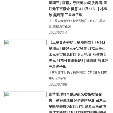
星期三 | 恆指力守兩萬 內房股再瀉| 睇
好元宇宙概念 留意3171及3172 ｜林淑
敏 熊麗萍 三星凌子敬
【三星資產特約：揀股問盤】7月13日 星期
三 |恆指力守兩萬
2022/07/13
【三星資產特約：揀股問盤】7月6日
星期三 | 睇好元宇宙發展 3172三星亞
太元宇宙概念ETF明天登場| 油價破百
美元 3175可趁低吸納? | 林淑敏 熊麗萍
三星凌子敬
【三星資產特約：揀股問盤】7月6日 星期三 |
睇好元宇宙發
2022/07/06
家華愛理想？點評蔚來被指控做假
數！睇好區塊鏈與半導體發展 留意三
星區塊鏈技術ETF3171 以及三星彭博
環球半導體ETF 3132|科技股開始轉強