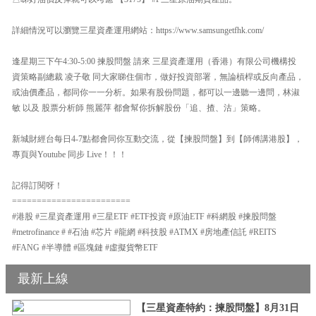
詳細情況可以瀏覽三星資產運用網站：https://www.samsungetfhk.com/
逢星期三下午4:30-5:00 揀股問盤 請來 三星資產運用（香港）有限公司機構投
資策略副總裁 凌子敬 同大家睇住個市，做好投資部署，無論槓桿或反向產品，
或油價產品，都同你一一分析。如果有股份問題，都可以一邊聽一邊問，林淑
敏 以及 股票分析師 熊麗萍 都會幫你拆解股份「追、揸、沽」策略。
新城財經台每日4-7點都會同你互動交流，從【揀股問盤】到【師傅講港股】，
專頁與Youtube 同步 Live！！！
記得訂閱呀！
========================
#港股 #三星資產運用 #三星ETF #ETF投資 #原油ETF #科網股 #揀股問盤
#metrofinance # #石油 #芯片 #龍網 #科技股 #ATMX #房地產信託 #REITS
#FANG #半導體 #區塊鏈 #虛擬貨幣ETF
最新上線
【三星資產特約：揀股問盤】8月31日