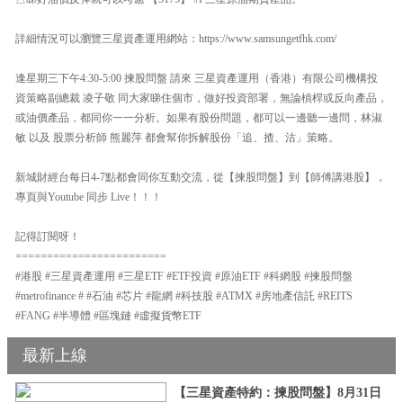
詳細情況可以瀏覽三星資產運用網站：https://www.samsungetfhk.com/
逢星期三下午4:30-5:00 揀股問盤 請來 三星資產運用（香港）有限公司機構投
資策略副總裁 凌子敬 同大家睇住個市，做好投資部署，無論槓桿或反向產品，
或油價產品，都同你一一分析。如果有股份問題，都可以一邊聽一邊問，林淑
敏 以及 股票分析師 熊麗萍 都會幫你拆解股份「追、揸、沽」策略。
新城財經台每日4-7點都會同你互動交流，從【揀股問盤】到【師傅講港股】，
專頁與Youtube 同步 Live！！！
記得訂閱呀！
========================
#港股 #三星資產運用 #三星ETF #ETF投資 #原油ETF #科網股 #揀股問盤
#metrofinance # #石油 #芯片 #龍網 #科技股 #ATMX #房地產信託 #REITS
#FANG #半導體 #區塊鏈 #虛擬貨幣ETF
最新上線
【三星資產特約：揀股問盤】8月31日