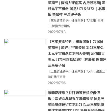
星期三 | 恆指力守兩萬 內房股再瀉| 睇
好元宇宙概念 留意3171及3172 ｜林淑
敏 熊麗萍 三星凌子敬
【三星資產特約：揀股問盤】7月13日 星期
三 |恆指力守兩萬
2022/07/13
【三星資產特約：揀股問盤】7月6日
星期三 | 睇好元宇宙發展 3172三星亞
太元宇宙概念ETF明天登場| 油價破百
美元 3175可趁低吸納? | 林淑敏 熊麗萍
三星凌子敬
【三星資產特約：揀股問盤】7月6日 星期三 |
睇好元宇宙發
2022/07/06
家華愛理想？點評蔚來被指控做假
數！睇好區塊鏈與半導體發展 留意三
星區塊鏈技術ETF3171 以及三星彭博
環球半導體ETF 3132|科技股開始轉強