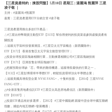
【三星資產特約：揀股問盤】5月10日 星期三 | 湯麗鴻 熊麗萍 三星
凌子敬 ｜
主持：#湯麗鴻 #熊麗萍
嘉賓：三星資產運用ETF分銷主管 #凌子敬
三星資產運用推出多款ETF產品：
△#三星比特幣期貨主動型ETF【3135】幫你用便利的投資渠道參與虛擬資產有
關投資
△追蹤元宇宙科技發展潮流，#三星亞太元宇宙概念（新西蘭除外）
ETF【3172】 香港首隻亞太元宇宙主動型管理ETF；
△投資全球投資區塊鏈相關行業，主動揀選相關公司#三星區塊鏈技術
ETF【3171】 亞洲首隻全球區塊鏈ETF；
△把握預期全球缺「芯」帶來的難得機遇，追蹤增長最快的行業之一，
【3132】#三星彭博環球半導體ETF，輕鬆投資環球頂尖半導體企業；
△追蹤美國具增長型企業 NYSE FANG+，十隻科技股，【2814】三星NYSE
FANG+ETF；
△#全港首隻房地產信託ETF #三星亞太高息房地產信託（新西蘭除外）
ETF【03187】；
△投資ETF產品有好多選擇，【2812】 #三星中國龍網 跟蹤中證全球中國互聯網
指數，捕捉內地互聯網+發展機遇；
△睇好油價反彈就可以考慮 【3175】 #F三星原油期貨產品。