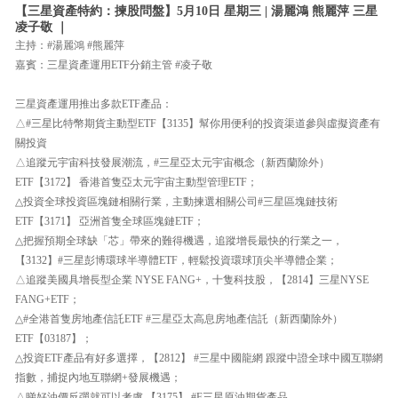
【三星資產特約：揀股問盤】5月10日 星期三 | 湯麗鴻 熊麗萍 三星
凌子敬 ｜
主持：#湯麗鴻 #熊麗萍
嘉賓：三星資產運用ETF分銷主管 #凌子敬
三星資產運用推出多款ETF產品：
△#三星比特幣期貨主動型ETF【3135】幫你用便利的投資渠道參與虛擬資產有
關投資
△追蹤元宇宙科技發展潮流，#三星亞太元宇宙概念（新西蘭除外）
ETF【3172】 香港首隻亞太元宇宙主動型管理ETF；
△投資全球投資區塊鏈相關行業，主動揀選相關公司#三星區塊鏈技術
ETF【3171】 亞洲首隻全球區塊鏈ETF；
△把握預期全球缺「芯」帶來的難得機遇，追蹤增長最快的行業之一，
【3132】#三星彭博環球半導體ETF，輕鬆投資環球頂尖半導體企業；
△追蹤美國具增長型企業 NYSE FANG+，十隻科技股，【2814】三星NYSE
FANG+ETF；
△#全港首隻房地產信託ETF #三星亞太高息房地產信託（新西蘭除外）
ETF【03187】；
△投資ETF產品有好多選擇，【2812】 #三星中國龍網 跟蹤中證全球中國互聯網
指數，捕捉內地互聯網+發展機遇；
△睇好油價反彈就可以考慮 【3175】 #F三星原油期貨產品。