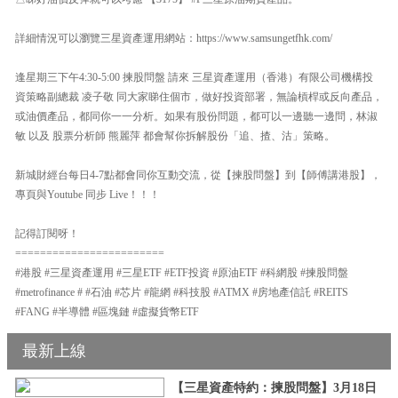
詳細情況可以瀏覽三星資產運用網站：https://www.samsungetfhk.com/
逢星期三下午4:30-5:00 揀股問盤 請來 三星資產運用（香港）有限公司機構投
資策略副總裁 凌子敬 同大家睇住個市，做好投資部署，無論槓桿或反向產品，
或油價產品，都同你一一分析。如果有股份問題，都可以一邊聽一邊問，林淑
敏 以及 股票分析師 熊麗萍 都會幫你拆解股份「追、揸、沽」策略。
新城財經台每日4-7點都會同你互動交流，從【揀股問盤】到【師傅講港股】，
專頁與Youtube 同步 Live！！！
記得訂閱呀！
========================
#港股 #三星資產運用 #三星ETF #ETF投資 #原油ETF #科網股 #揀股問盤
#metrofinance # #石油 #芯片 #龍網 #科技股 #ATMX #房地產信託 #REITS
#FANG #半導體 #區塊鏈 #虛擬貨幣ETF
最新上線
【三星資產特約：揀股問盤】3月18日