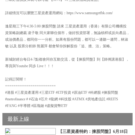
詳細情況可以瀏覽三星資產運用網站：https://www.samsungetfhk.com/
逢星期三下午4:30-5:00 揀股問盤 請來 三星資產運用（香港）有限公司機構投
資策略副總裁 凌子敬 同大家睇住個市，做好投資部署，無論槓桿或反向產品，
或油價產品，都同你一一分析。如果有股份問題，都可以一邊聽一邊問，林淑
敏 以及 股票分析師 熊麗萍 都會幫你拆解股份「追、揸、沽」策略。
新城財經台每日4-7點都會同你互動交流，從【揀股問盤】到【師傅講港股】，
專頁與Youtube 同步 Live！！！
記得訂閱呀！
========================
#港股 #三星資產運用 #三星ETF #ETF投資 #原油ETF #科網股 #揀股問盤
#metrofinance # #石油 #芯片 #龍網 #科技股 #ATMX #房地產信託 #REITS
#FANG #半導體 #區塊鏈 #虛擬貨幣ETF
最新上線
【三星資產特約：揀股問盤】6月18日