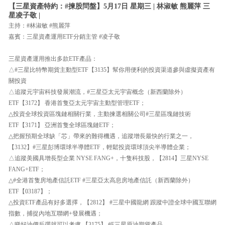
【三星資產特約：#揀股問盤】5月17日 星期三 | 林淑敏 熊麗萍 三
星凌子敬 |
主持：#林淑敏 #熊麗萍
嘉賓：三星資產運用ETF分銷主管 #凌子敬
三星資產運用推出多款ETF產品：
△#三星比特幣期貨主動型ETF【3135】幫你用便利的投資渠道參與虛擬資產有
關投資
△追蹤元宇宙科技發展潮流，#三星亞太元宇宙概念（新西蘭除外）
ETF【3172】 香港首隻亞太元宇宙主動型管理ETF；
△投資全球投資區塊鏈相關行業，主動揀選相關公司#三星區塊鏈技術
ETF【3171】 亞洲首隻全球區塊鏈ETF；
△把握預期全球缺「芯」帶來的難得機遇，追蹤增長最快的行業之一，
【3132】#三星彭博環球半導體ETF，輕鬆投資環球頂尖半導體企業；
△追蹤美國具增長型企業 NYSE FANG+，十隻科技股，【2814】三星NYSE
FANG+ETF；
△#全港首隻房地產信託ETF #三星亞太高息房地產信託（新西蘭除外）
ETF【03187】；
△投資ETF產品有好多選擇，【2812】 #三星中國龍網 跟蹤中證全球中國互聯網
指數，捕捉內地互聯網+發展機遇；
△睇好油價反彈就可以考慮 【3175】 #F三星原油期貨產品。