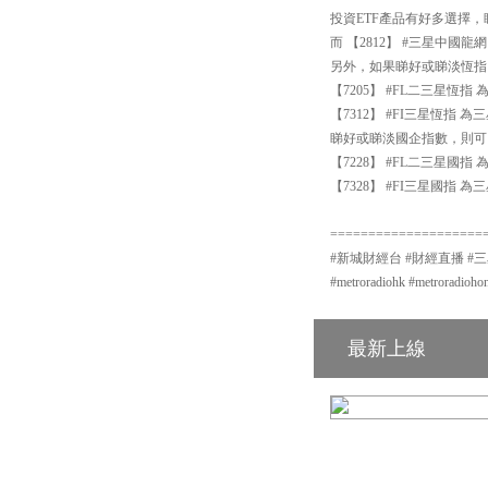
投資ETF產品有好多選擇，睇
而 【2812】 #三星中
另外，如果睇好或睇淡恆指
【7205】 #FL二三星恆
【7312】 #FI三星恆指
睇好或睇淡國企指數，則可
【7228】 #FL二三星國
【7328】 #FI三星國指
====================
#新城財經台 #財經直播 #三星資產運
#metroradiohk #metror
最新上線