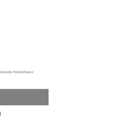
o #metrofinance
四