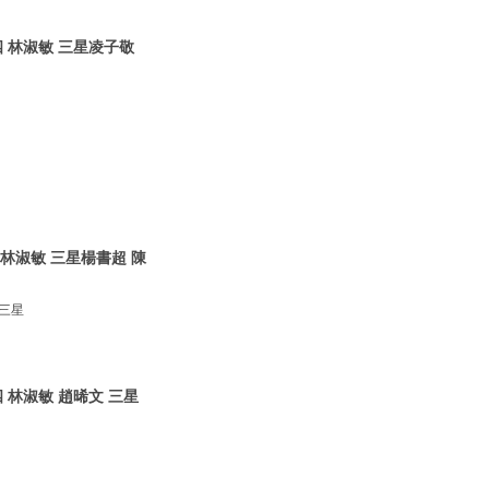
四 林淑敏 三星凌子敬
林淑敏 三星楊書超 陳
 三星
 林淑敏 趙晞文 三星