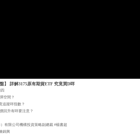
盤】 詳解3175原有期貨ETF 究竟買D咩
期四
彈空間？
究竟追蹤咩指數？
價回升有咩要注意？
港）有限公司機構投資策略副總裁 #楊書超
陳錦興