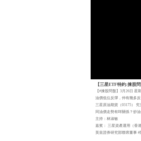
【三星ETF特約:揀股問
【#揀股問盤】3月26日 星
油價低位反彈，仲有幾多反
三星原油期貨（03175） 
同油價走勢有咩關係？炒油
主持：林淑敏
嘉賓： 三星資產運用（香
英皇證券研究部聯席董事 #