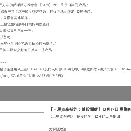
好油價反彈就可以考慮 【3175】 #F三星原油期貨 產品；
國龍網 跟蹤中證全球中國互聯網指數，捕捉內地互聯網+發展機遇。
，同樣有其他選擇，
指 為三星恆生指數每日槓桿兩倍產品；
 為三星恆指每日反向一倍；
以留意
指 為三星恆生國企指數每日槓桿兩倍產品；
 為三星恆生國企指數每日反向一倍產品；
====
用 #三星ETF #ETF #反向 #原油ETF #科網股 #揀股問盤 #繼續問盤 #fm104 #metroradi
adiohongkong #新城廣播 #港股 #炒股 #問股 #石油
【三星資產特約：揀股問盤】12月17日 星期
【三星資產特約：揀股問盤】12月17日 星期四
美聯儲繼續