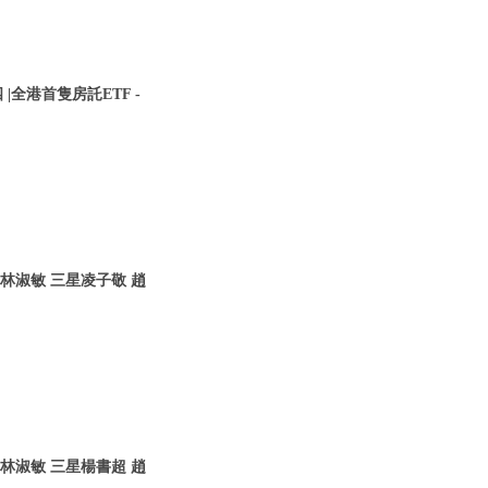
|全港首隻房託ETF -
林淑敏 三星凌子敬 趙
林淑敏 三星楊書超 趙