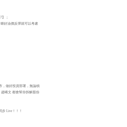
87】；
遇；睇好油價反彈就可以考慮
住個市，做好投資部署，無論槓
 趙晞文 都會幫你拆解股份
步 Live！！！