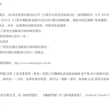
文
產品，#全港首隻房地產信託ETF 三#星亞太高息房地產信託（新西蘭除外）ETF【031
 【2812】 #三星中國龍網 跟蹤中證全球中國互聯網指數，捕捉內地互聯網+發展機
期貨 產品；另外，如果睇好或睇淡恆指，同樣有其他選擇：
指 為三星恆生指數每日槓桿兩倍產品；
 為三星恆指每日反向一倍；
以留意
指 為三星恆生國企指數每日槓桿兩倍產品；
 為三星恆生國企指數每日反向一倍產品；
ttp://www.samsungetf.com.hk/
00 揀股問盤 請來 三星資產運用（香港）有限公司機構投資策略副總裁 凌子敬 同大家睇
，都同你一一分析。如果有股份問題，都可以一邊聽一邊問，林淑敏 以及 股票分析師
互動交流，從【揀股問盤】、【繼續問盤】到【師傅講港股】，Facebook Youtube 同
！