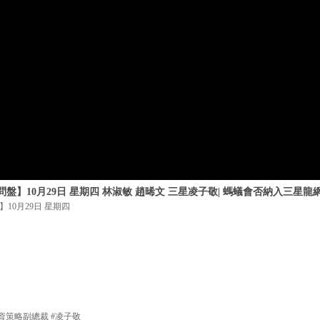
】10月29日 星期四 林淑敏 趙晞文 三星凌子敬| 螞蟻會否納入三星龍網2
10月29日 星期四
資策略副總裁 #凌子敬