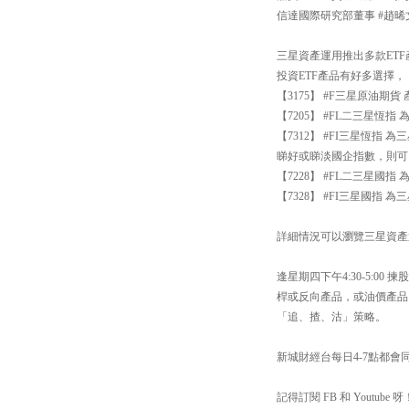
信達國際研究部董事 #趙晞
三星資產運用推出多款ETF
投資ETF產品有好多選擇，
【3175】 #F三星原油
【7205】 #FL二三星恆
【7312】 #FI三星恆指
睇好或睇淡國企指數，則可
【7228】 #FL二三星國
【7328】 #FI三星國指
詳細情況可以瀏覽三星資產運用網站：h
逢星期四下午4:30-5:
桿或反向產品，或油價產品
「追、揸、沽」策略。
新城財經台每日4-7點都會同你
記得訂閱 FB 和 Youtube 呀