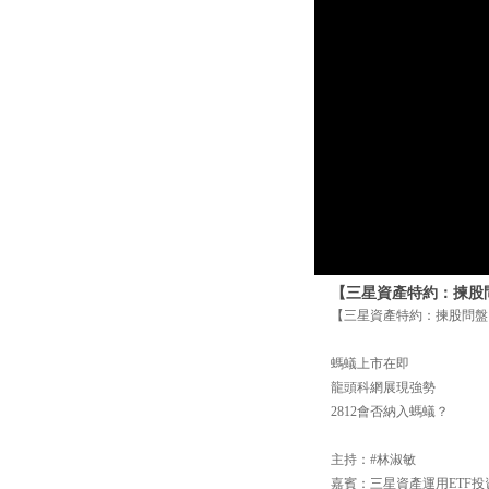
【三星資產特約：揀股問盤
【三星資產特約：揀股問盤】
螞蟻上市在即
龍頭科網展現強勢
2812會否納入螞蟻？
主持：#林淑敏
嘉賓：三星資產運用ETF投