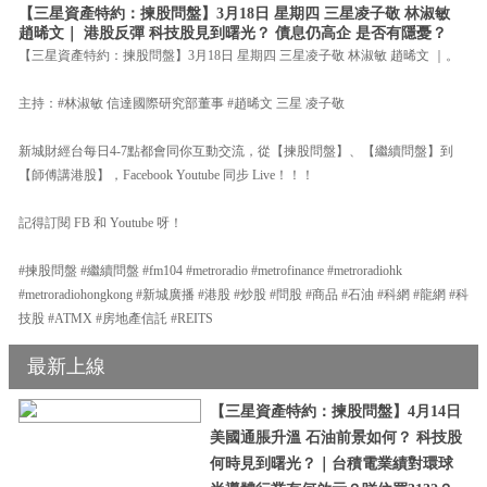
【三星資產特約：揀股問盤】3月18日 星期四 三星凌子敬 林淑敏
趙晞文｜ 港股反彈 科技股見到曙光？ 債息仍高企 是否有隱憂？
【三星資產特約：揀股問盤】3月18日 星期四 三星凌子敬 林淑敏 趙晞文 ｜。
主持：#林淑敏 信達國際研究部董事 #趙晞文 三星 凌子敬
新城財經台每日4-7點都會同你互動交流，從【揀股問盤】、【繼續問盤】到
【師傅講港股】，Facebook Youtube 同步 Live！！！
記得訂閱 FB 和 Youtube 呀！
#揀股問盤 #繼續問盤 #fm104 #metroradio #metrofinance #metroradiohk
#metroradiohongkong #新城廣播 #港股 #炒股 #問股 #商品 #石油 #科網 #龍網 #科
技股 #ATMX #房地產信託 #REITS
最新上線
【三星資產特約：揀股問盤】4月14日
美國通脹升溫 石油前景如何？ 科技股
何時見到曙光？｜台積電業績對環球