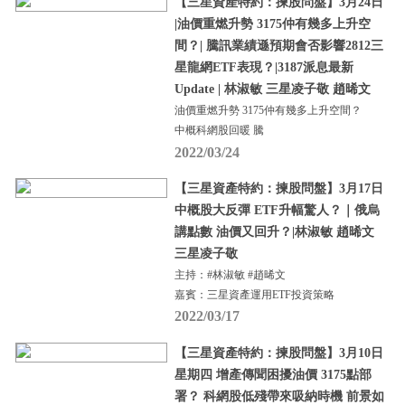
【三星資產特約：揀股問盤】3月24日
|油價重燃升勢 3175仲有幾多上升空
間？| 騰訊業績遜預期會否影響2812三
星龍網ETF表現？|3187派息最新
Update | 林淑敏 三星凌子敬 趙晞文
油價重燃升勢 3175仲有幾多上升空間？
中概科網股回暖 騰
2022/03/24
【三星資產特約：揀股問盤】3月17日
中概股大反彈 ETF升幅驚人？｜俄烏
講點數 油價又回升？|林淑敏 趙晞文
三星凌子敬
主持：#林淑敏 #趙晞文
嘉賓：三星資產運用ETF投資策略
2022/03/17
【三星資產特約：揀股問盤】3月10日
星期四 增產傳聞困擾油價 3175點部
署？ 科網股低殘帶來吸納時機 前景如