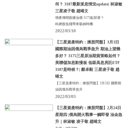
何？ 3187最新派息情況update| 林淑敏
三星凌子敬 趙晞文
增產傳聞困擾油價 3175點部署？
科網股低殘帶來吸納時機
2022/03/10
【三星資產特約：揀股問盤】3月3日
國際期油因俄烏戰爭急升 期油上望幾
多好？ 3175三星原油期貨策略如何？
美聯儲加息歎慢板 低吸高息房託ETF
3187是時候？| 鄺卓毅 三星凌子敬 趙
晞文
【三星資產特約：揀股問盤】3月3日 國際期
油因俄烏戰爭急升
2022/03/03
【三星資產特約：揀股問盤】2月24日
星期四 |俄烏開火戰事一觸即發 油金急
升｜林淑敏 凌子敬 趙晞文