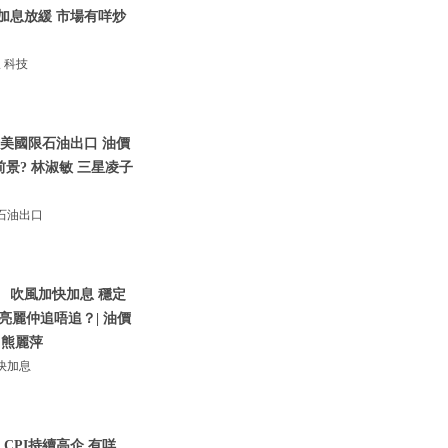
風加息放緩 市場有咩炒
 科技
三美國限石油出口 油價
前景? 林淑敏 三星凌子
石油出口
 吹風加快加息 穩定
績亮麗仲追唔追？| 油價
 熊麗萍
快加息
CPI持續高企 有咩