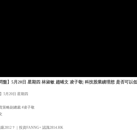
】5月20日 星期四 林淑敏 趙晞文 凌子敬| 科技股業績理想 是否可以低
5月20日 星期四
資策略副總裁 #凌子敬
文
812？｜投資FANNG+ 認識2814.HK