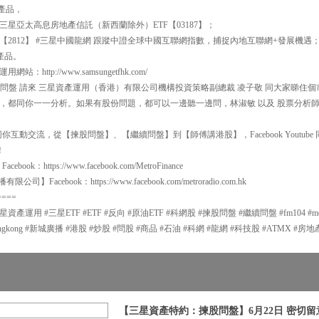
產品，
#三星亞太高息房地產信託（新西蘭除外）ETF【03187】；
 【2812】 #三星中國龍網 跟蹤中證全球中國互聯網指數，捕捉內地互聯網+發展機
 產品。
ttp://www.samsungetfhk.com/
00 揀股問盤 請來 三星資產運用（香港）有限公司機構投資策略副總裁 凌子敬 同大家睇
，都同你一一分析。如果有股份問題，都可以一邊聽一邊問，林淑敏 以及 股票分析師
互動交流，從【揀股問盤】、【繼續問盤】到【師傅講港股】，Facebook Youtube 同
！
：https://www.facebook.com/MetroFinance
有限公司】Facebook：https://www.facebook.com/metroradio.com.hk
====
用 #三星ETF #ETF #反向 #原油ETF #科網股 #揀股問盤 #繼續問盤 #fm104 #metroradi
radiohongkong #新城廣播 #港股 #炒股 #問股 #商品 #石油 #科網 #龍網 #科技股 #ATMX #房
【三星資產特約：揀股問盤】6月22日 密切留