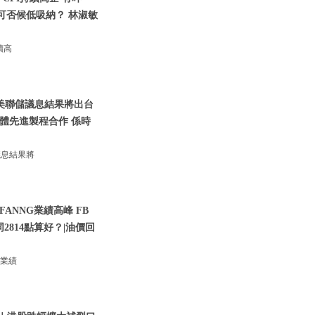
股可否候低吸納？ 林淑敏
續高
 美聯儲議息結果將出台
導體先進製程合作 係時
議息結果將
ANNG業績高峰 FB
同2814點算好？|油價回
G業績