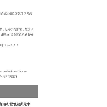
遇；睇好油價反彈就可以考慮
住個市，做好投資部署，無論槓
 趙晞文 都會幫你拆解股份
步 Live！！！
o #metrofinance
地產信託 #REITS
意 睇好區塊鏈與元宇