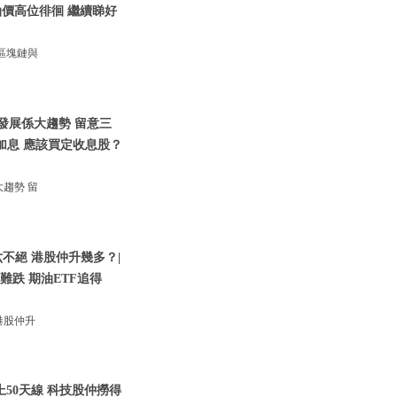
 油價高位徘徊 繼續睇好
區塊鏈與
發展係大趨勢 留意三
大加息 應該買定收息股？
趨勢 留
不絕 港股仲升幾多？|
升難跌 期油ETF追得
港股仲升
上50天線 科技股仲撈得