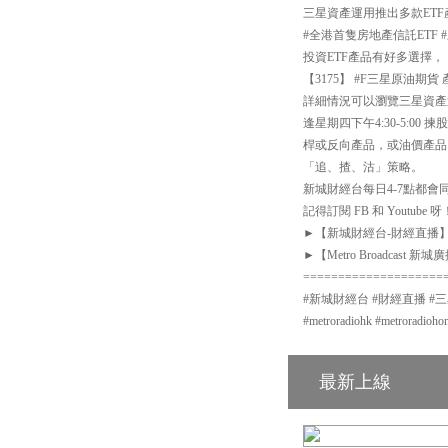
三星資產運用推出多款ETF
#全港首隻房地產信託ETF 
投資ETF產品有好多選擇，
【3175】 #F三星原油期貨
詳細情況可以瀏覽三星資產運用網站：h
逢星期四下午4:30-5:
桿或反向產品，或油價產品
「追、揸、沽」策略。
新城財經台每日4-7點都會同你
記得訂閱 FB 和 Youtube 呀
►【新城財經台-財經直播】Facebook
►【Metro Broadcast 新城廣播
====================
#新城財經台 #財經直播 #三星資產運
#metroradiohk #metro
最新上線