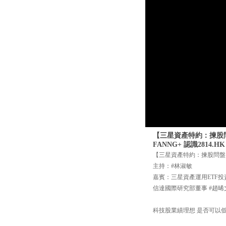
【三星資產特約：揀股問盤
FANNG+ 認識2814.HK
【三星資產特約：揀股問盤】
主持：#林淑敏
嘉賓：三星資產運用ETF投
信達國際研究部董事 #趙晞
科技股業績理想 是否可以低吸2