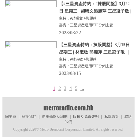
【#三星資產特約：#揀股問盤】3月22
日 星期三 | 趙晞文熊麗萍 三星凌子敬 |
主持：#趙晞文 #熊麗萍
嘉賓：三星資產運用ETF分銷主管
2023/03/22
【三星資產特約：揀股問盤】3月15日
星期三 | 林淑敏 熊麗萍 三星凌子敬 ｜
主持：#林淑敏 #熊麗萍
嘉賓：三星資產運用ETF分銷主管
2023/03/15
1
2
3
4
5
...
回主頁
｜
關於我們
｜
使用條款及細則
｜
版權及免責聲明
｜
私隱政策
｜
聯絡
我們
Copyright 2020© Metro Broadcast Corporation Limited. All rights reserved.