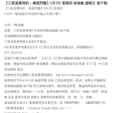
【三星資產特約：揀股問盤】6月3日 星期四 林淑敏 趙晞文 凌子敬|
【三星資產特約：揀股問盤】6月3日 星期四
FANG+ 輪流破頂 科技股今輪上升憑什麼？
主持：#林淑敏
嘉賓：三星資產運用ETF投資策略副總裁 #凌子敬
信達國際研究部董事 #趙晞文
三星資產運用推出多款ETF產品，
#全港首隻房地產信託ETF #三星亞太高息房地產信託（新西蘭除外）
ETF【03187】；
投資ETF產品有好多選擇， 【2812】 #三星中國龍網 跟蹤中證全球中國互聯網
指數，捕捉內地互聯網+發展機遇；睇好油價反彈就可以考慮 【3175】 #F三星
原油期貨 產品。
詳細情況可以瀏覽三星資產運用網站：http://www.samsungetf.com.hk/
逢星期四下午4:30-5:00 揀股問盤 請來 三星資產運用（香港）有限公司機構投
資策略副總裁 凌子敬 同大家睇住個市，做好投資部署，無論槓桿或反向產品，
或油價產品，都同你一一分析。如果有股份問題，都可以一邊聽一邊問，林淑
敏 以及 股票分析師 趙晞文 都會幫你拆解股份「追、揸、沽」策略。
新城財經台每日4-7點都會同你互動交流，從【揀股問盤】、【繼續問盤】到
【師傅講港股】，Facebook Youtube 同步 Live！！！