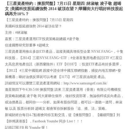
【三星資產特約：揀股問盤】7月15日 星期四 |林淑敏 凌子敬 趙晞
文 |美國科技股延續強勢 2814 破頂在望？|華爾街大行唱好科技股起
碼再升10%？
【三星資產特約：揀股問盤】7月15日 星期四
美國科技股延續強勢 2814 破頂在望？
主持：#林淑敏
嘉賓：三星資產運用ETF投資策略副總裁 #凌子敬
信達國際研究部董事 #趙晞文
三星資產運用推出多款ETF產品，追蹤美國具增長型企業 NYSE FANG+，十隻
科技股，【2814】三星NYSE FANG+ETF；#全港首隻房地產信託ETF #三星亞
太高息房地產信託（新西蘭除外）ETF【03187】；投資ETF產品有好多選擇，
【2812】 #三星中國龍網 跟蹤中證全球中國互聯網指數，捕捉內地互聯網+發
展機遇；睇好油價反彈就可以考慮 【3175】 #F三星原油期貨 產品。
詳細情況可以瀏覽三星資產運用網站：http://www.samsungetf.com.hk/
逢星期四下午4:30-5:00 揀股問盤 請來 三星資產運用（香港）有限公司機構投
資策略副總裁 凌子敬 同大家睇住個市，做好投資部署，無論槓桿或反向產品，
或油價產品，都同你一一分析。如果有股份問題，都可以一邊聽一邊問，林淑
敏 以及 股票分析師 趙晞文 都會幫你拆解股份「追、揸、沽」策略。
新城財經台每日4-7點都會同你互動交流，從【揀股問盤】、【繼續問盤】到
【師傅講港股】，Facebook Youtube 同步 Live！！！
記得訂閱 FB 和 Youtube 呀！