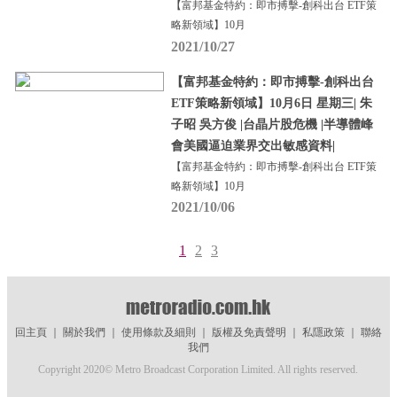
【富邦基金特約：即市搏擊-創科出台 ETF策
略新領域】10月
2021/10/27
【富邦基金特約：即市搏擊-創科出台
ETF策略新領域】10月6日 星期三| 朱
子昭 吳方俊 |台晶片股危機 |半導體峰
會美國逼迫業界交出敏感資料|
【富邦基金特約：即市搏擊-創科出台 ETF策
略新領域】10月
2021/10/06
1
2
3
回主頁
｜
關於我們
｜
使用條款及細則
｜
版權及免責聲明
｜
私隱政策
｜
聯絡
我們
Copyright 2020© Metro Broadcast Corporation Limited. All rights reserved.