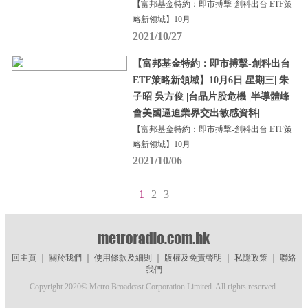
【富邦基金特約：即市搏擊-創科出台 ETF策
略新領域】10月
2021/10/27
【富邦基金特約：即市搏擊-創科出台
ETF策略新領域】10月6日 星期三| 朱
子昭 吳方俊 |台晶片股危機 |半導體峰
會美國逼迫業界交出敏感資料|
【富邦基金特約：即市搏擊-創科出台 ETF策
略新領域】10月
2021/10/06
1
2
3
回主頁
｜
關於我們
｜
使用條款及細則
｜
版權及免責聲明
｜
私隱政策
｜
聯絡
我們
Copyright 2020© Metro Broadcast Corporation Limited. All rights reserved.