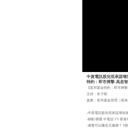
中資電訊股兌現承諾增加
特約：即市搏擊-高息智「
【富邦基金特約：即市搏擊-
主持：朱子昭
嘉賓：富邦基金管理（香港）
-中資電訊股兌現承諾增加派息
-移動 聯通 中電信 VS 香
-邊隻可以賺息又賺價？ #