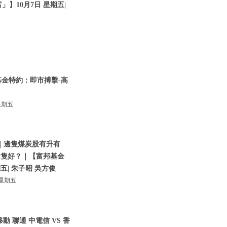
】10月7日 星期五|
基金特約：即市搏擊-高
星期五
｜邊隻煤炭股有升有
邊隻好？｜【富邦基金
五| 朱子昭 吳方俊
星期五
動 聯通 中電信 VS 香