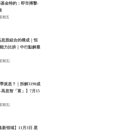
基金特約：即市搏擊-
俊
星期五
高息股組合的構成｜恒
能力比拚｜中行點解最
星期五|
季派息？｜拆解3190成
高息智「富」】7月15
星期五|
新領域】11月3日 星