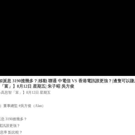
派息 3190揸幾多？|移動 聯通 中電信 VS 香港電訊誰更強？|邊隻可
富」】8月12日 星期五| 朱子昭 吳方俊
高息智「富」】8月12日 星期五
董事總監 #吳方俊（Alan）
 3190揸幾多？
港電訊誰更強？
填息率 點比較？