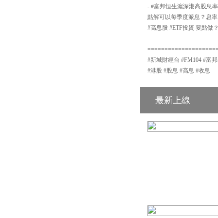
- #富邦恒生滬深港高股息率指數
點解可以每季度派息？息率
#高息股 #ETF投資 要點做
====================
#新城財經台 #FM104 #富邦
#港股 #股息 #高息 #收息
最新上線