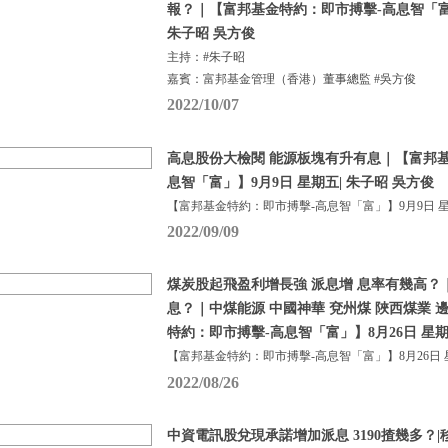
報？｜【富邦基金特約：即市搏擊-高息智「富」
朱子昭 吳方俊
主持：#朱子昭
嘉賓：富邦基金管理（香港）董事總監 #吳方俊
2022/10/07
高息股份大檢閱 能源板塊有升有息｜【富邦
息智「富」】9月9日 星期五| 朱子昭 吳方俊
【富邦基金特約：即市搏擊-高息智「富」】9月9日 
2022/09/09
煤炭股起飛盈利增長強 派息增 息率有幾高？
息？｜中煤能源 中國神華 兗州煤 陜西煤業 
特約：即市搏擊-高息智「富」】8月26日 星期
【富邦基金特約：即市搏擊-高息智「富」】8月26日 
2022/08/26
中資電訊股兌現承諾增加派息 3190揸幾多？|移