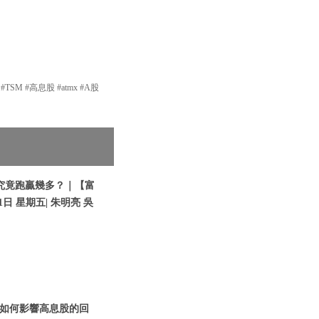
SM #高息股 #atmx #A股
究竟跑贏幾多？｜【富
日 星期五| 朱明亮 吳
如何影響高息股的回