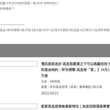
 ETF(03190)究竟呢一隻 #ETF 有咩特別？
回報幾多？
？
===============
基金 #即市搏擊 #朱子昭 #吳方俊 #ETF #台灣 #半導體 #科技股 #台灣ETF #台灣半導體 #T
電訊股派息好 高息股嚴選之下可以跑贏恒指 
邦基金特約：即市搏擊-高息智「富」】10月21
方俊
主持：#朱明亮
嘉賓：富邦基金管理（香港）董事總監 #吳方俊
2022/10/21
更新高息股策略最新情況｜加息預期通脹事實