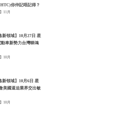
(HTC)你仲記唔記得？
】11月
新領域】10月27日 星
?|電動車新勢力台灣睇鴻
】10月
新領域】10月6日 星
體峰會美國逼迫業界交出敏
】10月