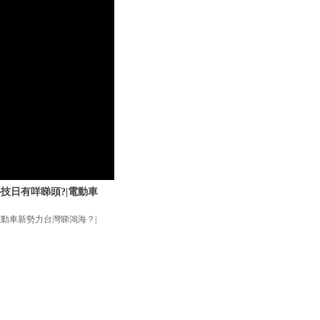
科技日有咩睇頭?|電動車
|電動車新勢力台灣睇鴻海？|