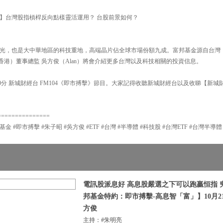
7332】台灣股指槓桿反向點樣靈活運用？ 台股前景如何？
光，也是大中華地區的科技重地，高端晶片佔全球市場份額九成。富邦基金源自台灣
香港）董事總監 吳方俊（Alan）將會介紹更多台灣以及科技相關的投資信息。
20分 新城財經台 FM104《即市搏擊》節目。大家記得收聽新城財經台以及收睇【新城
===============
邦基金 #即市搏擊 #朱子昭 #吳方俊 #ETF #台灣 #半導體 #科技股 #台灣ETF #台灣半導體 
電訊股派息好 高息股嚴選之下可以跑贏恒指 
邦基金特約：即市搏擊-高息智「富」】10月21
方俊
主持：#朱明亮