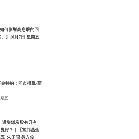
如何影響高息股的回
】10月7日 星期五|
基金特約：即市搏擊-高
星期五
｜邊隻煤炭股有升有
邊隻好？｜【富邦基金
五| 朱子昭 吳方俊