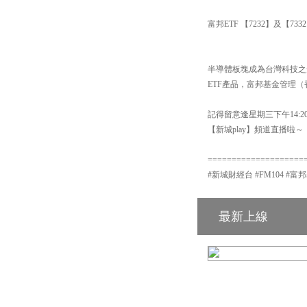
富邦ETF 【7232】及【
半導體板塊成為台灣科技之
ETF產品，富邦基金管理（
記得留意逢星期三下午14:
【新城play】頻道直播啦～
====================
#新城財經台 #FM104 #富
最新上線