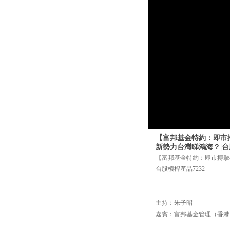
【富邦基金特約：即市搏擊
新勢力台灣睇鴻海？|台股
【富邦基金特約：即市搏擊-創
台股槓桿產品7232
主持：朱子昭
嘉賓：富邦基金管理（香港）