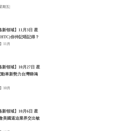
星期五|
新領域】11月3日 星
(HTC)你仲記唔記得？
】11月
新領域】10月27日 星
?|電動車新勢力台灣睇鴻
】10月
新領域】10月6日 星
體峰會美國逼迫業界交出敏