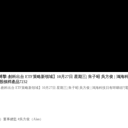
-創科出台 ETF策略新領域】10月27日 星期三| 朱子昭 吳方俊 | 鴻海
槓桿產品7232
科出台 ETF策略新領域】10月27日 星期三| 朱子昭 吳方俊 | 鴻海科技日有咩睇頭?
董事總監 #吳方俊（Alan）