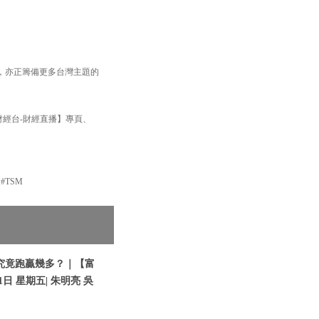
，亦正籌備更多台灣主題的
財經台-財經直播】專頁、
#TSM
究竟跑贏幾多？｜【富
日 星期五| 朱明亮 吳