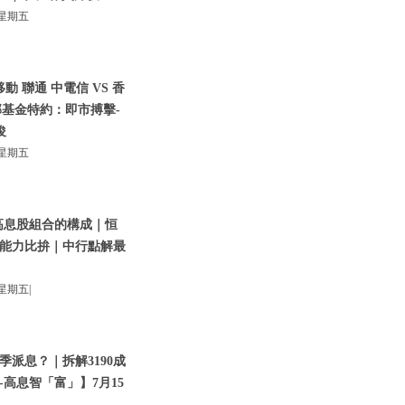
星期五
動 聯通 中電信 VS 香
基金特約：即市搏擊-
俊
星期五
高息股組合的構成｜恒
能力比拚｜中行點解最
星期五|
季派息？｜拆解3190成
高息智「富」】7月15