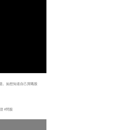
投資問題。如想知道自己買嘅股
炒輪證 #問股