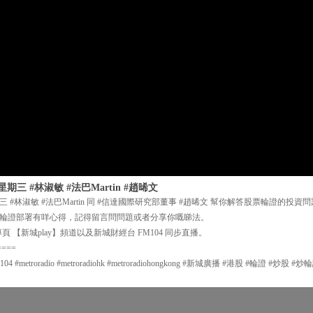
期三 #林淑敏 #法巴Martin #趙晞文
期三 #林淑敏 #法巴Martin 同 #信達國際研究部董事 #趙晞文 幫你解答股票輪證的
輪證部署有咩心得，記得留言問問題或者分享你嘅睇法。
 【新城play】頻道以及新城財經台 FM104 同步直播。
====
#metroradio #metroradiohk #metroradiohongkong #新城廣播 #港股 #輪證 #炒股 #