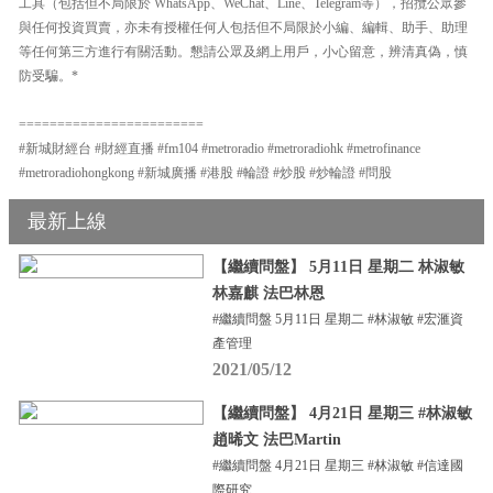
工具（包括但不局限於 WhatsApp、WeChat、Line、Telegram等），招攬公眾參
與任何投資買賣，亦未有授權任何人包括但不局限於小編、編輯、助手、助理
等任何第三方進行有關活動。懇請公眾及網上用戶，小心留意，辨清真偽，慎
防受騙。*
========================
#新城財經台 #財經直播 #fm104 #metroradio #metroradiohk #metrofinance
#metroradiohongkong #新城廣播 #港股 #輪證 #炒股 #炒輪證 #問股
最新上線
【繼續問盤】 5月11日 星期二 林淑敏
林嘉麒 法巴林恩
#繼續問盤 5月11日 星期二 #林淑敏 #宏滙資
產管理
2021/05/12
【繼續問盤】 4月21日 星期三 #林淑敏
趙晞文 法巴Martin
#繼續問盤 4月21日 星期三 #林淑敏 #信達國
際研究