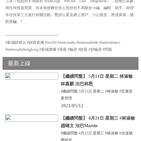
工具（包括但不局限於 WhatsApp、WeChat、Line、Telegram等），招攬公眾參
與任何投資買賣，亦未有授權任何人包括但不局限於小編、編輯、助手、助理
等任何第三方進行有關活動。懇請公眾及網上用戶，小心留意，辨清真偽，慎
防受騙。*
========================
#新城財經台 #財經直播 #fm104 #metroradio #metroradiohk #metrofinance
#metroradiohongkong #新城廣播 #港股 #輪證 #炒股 #炒輪證 #問股
最新上線
【繼續問盤】 5月11日 星期二 林淑敏
林嘉麒 法巴林恩
#繼續問盤 5月11日 星期二 #林淑敏 #宏滙資
產管理
2021/05/12
【繼續問盤】 4月21日 星期三 #林淑敏
趙晞文 法巴Martin
#繼續問盤 4月21日 星期三 #林淑敏 #信達國
際研究