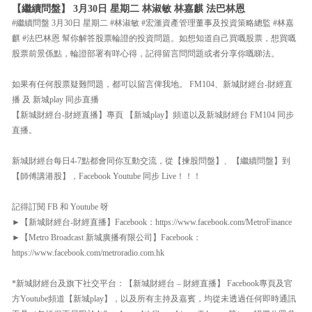
【繼續問盤】 3月30日 星期二 林淑敏 林嘉麒 法巴林恩
#繼續問盤 3月30日 星期二 #林淑敏 #宏滙資產管理董事及投資策略總監 #林嘉
麒 #法巴林恩 幫你解答股票輪證的投資問題。如想知道自己買嘅股票，想買嘅
股票前景係點，輪證部署有咩心得，記得留言問問題或者分享你嘅睇法。
如果有任何股票疑難問題，都可以留言俾我地。 FM104、新城財經台-財經直
播 及 新城play 同步直播
【新城財經台-財經直播】專頁 【新城play】頻道以及新城財經台 FM104 同步
直播。
新城財經台每日4-7點都會同你互動交流，從【揀股問盤】、【繼續問盤】到
【師傅講港股】，Facebook Youtube 同步 Live！！！
記得訂閱 FB 和 Youtube 呀
►【新城財經台-財經直播】Facebook：https://www.facebook.com/MetroFinance
►【Metro Broadcast 新城廣播有限公司】Facebook：
https://www.facebook.com/metroradio.com.hk
*新城財經台及旗下社交平台：【新城財經台 – 財經直播】 Facebook專頁及官
方Youtube頻道【新城play】，以及所有主持及嘉賓，均從未透過任何即時通訊