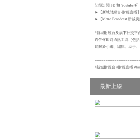
記得訂閱 FB 和 Youtube 呀
►【新城財經台-財經直播】Facebook
►【Metro Broadcast 新城廣播
*新城財經台及旗下社交平台：
過任何即時通訊工具（包括但不
局限於小編、編輯、助手、
====================
#新城財經台 #財經直播 #fm104 #
最新上線