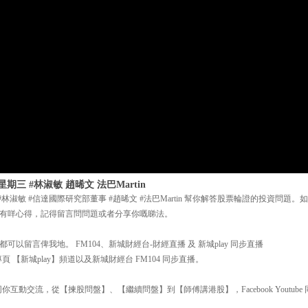
星期三 #林淑敏 趙晞文 法巴Martin
三 #林淑敏 #信達國際研究部董事 #趙晞文 #法巴Martin 幫你解答股票輪證的投資問
有咩心得，記得留言問問題或者分享你嘅睇法。
以留言俾我地。 FM104、新城財經台-財經直播 及 新城play 同步直播
 【新城play】頻道以及新城財經台 FM104 同步直播。
互動交流，從【揀股問盤】、【繼續問盤】到【師傅講港股】，Facebook Youtube 同