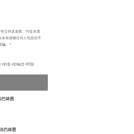
以及所有主持及嘉賓，均從未透
買賣，亦未有授權任何人包括但不
受騙。*
股 #輪證 #炒股 #炒輪證 #問股
 法巴林恩
 法巴林恩