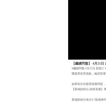
【繼續問盤】 4月21日 
#繼續問盤 4月21日 星期
嘅股票前景係點，輪證部署
如果有任何股票疑難問題，都可
【新城財經台-財經直播】專頁
新城財經台每日4-7點都會同你