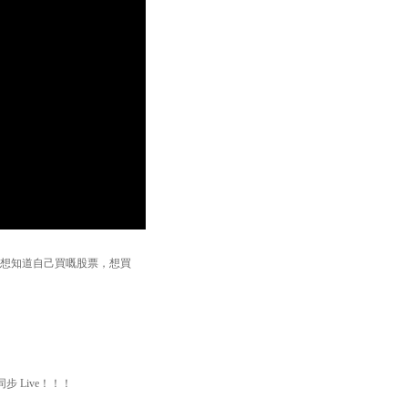
題。如想知道自己買嘅股票，想買
步 Live！！！